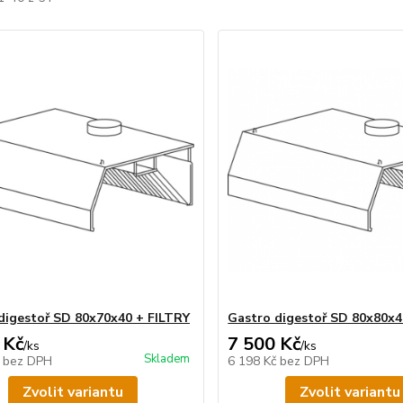
digestoř SD 80x70x40 + FILTRY
Gastro digestoř SD 80x80x4
 Kč
7 500 Kč
/
ks
/
ks
Skladem
č
bez DPH
6 198 Kč
bez DPH
Zvolit variantu
Zvolit variantu