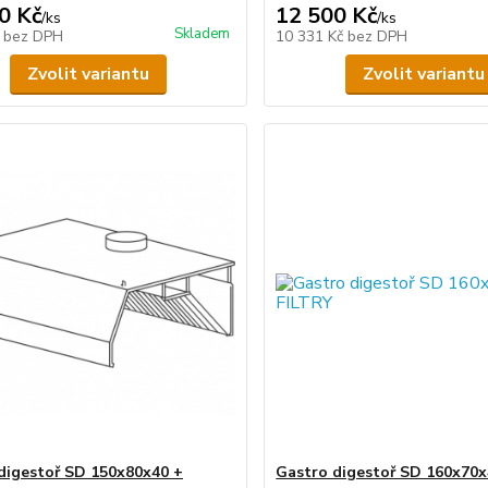
0 Kč
12 500 Kč
/
ks
/
ks
Skladem
č
bez DPH
10 331 Kč
bez DPH
Zvolit variantu
Zvolit variantu
digestoř SD 150x80x40 +
Gastro digestoř SD 160x70x