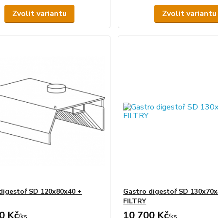
Zvolit variantu
Zvolit variantu
digestoř SD 120x80x40 +
Gastro digestoř SD 130x70x
FILTRY
0 Kč
10 700 Kč
/
ks
/
ks