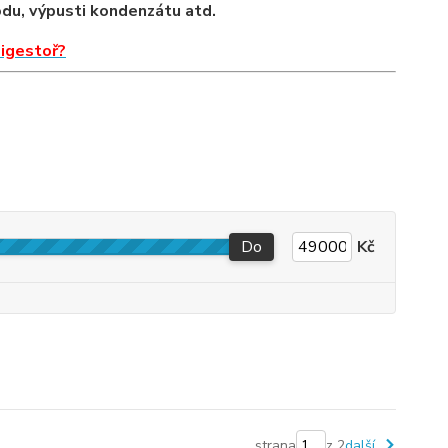
odu, výpusti kondenzátu atd.
digestoř?
Do
Kč
strana
z 2
další