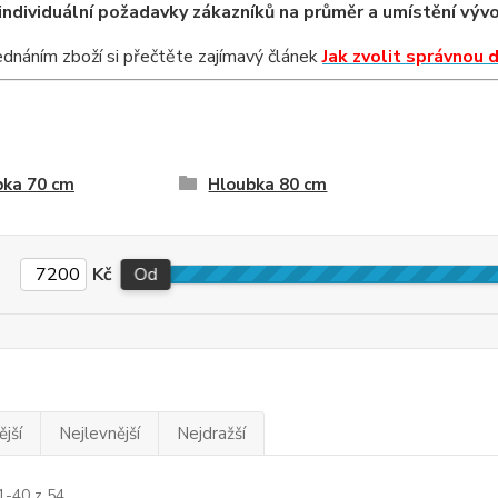
individuální požadavky zákazníků na průměr a umístění výv
dnáním zboží si přečtěte zajímavý článek
Jak zvolit správnou 
bka 70 cm
Hloubka 80 cm
Kč
Od
jší
Nejlevnější
Nejdražší
1-40 z 54