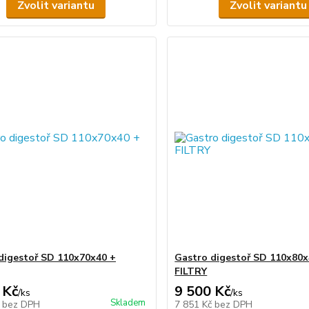
Zvolit variantu
Zvolit variantu
digestoř SD 110x70x40 +
Gastro digestoř SD 110x80x
FILTRY
 Kč
9 500 Kč
/
ks
/
ks
Skladem
č
bez DPH
7 851 Kč
bez DPH