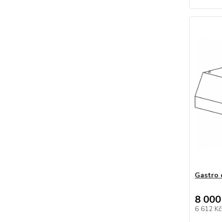
Gastro 
8 000
6 612 K