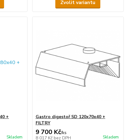
Zvolit variantu
40 +
Gastro digestoř SD 120x70x40 +
FILTRY
9 700 Kč
/
ks
Skladem
Skladem
8 017 Kč
bez DPH