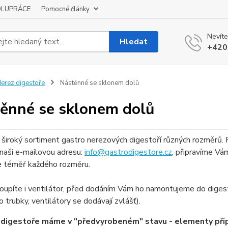
OLUPRÁCE
Pomocné články
Nevíte
Hledat
+420
erez digestoře
Nástěnné se sklonem dolů
ěnné se sklonem dolů
široký sortiment gastro nerezových digestoří různých rozměrů. 
naši e-mailovou adresu:
info@gastrodigestore.cz
, připravíme Vám
e téměř každého rozměru.
koupíte i ventilátor, před dodáním Vám ho namontujeme do digest
o trubky, ventilátory se dodávají zvlášť).
digestoře máme v "předvyrobeném" stavu - elementy připr