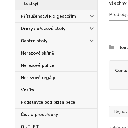
všechny 
kostky)
Před obje
Příslušenství k digestořím
Dřezy / dřezové stoly
Gastro stoly
Hlou
Nerezové skříně
Nerezové police
Cena:
Nerezové regály
Vozíky
Podstavce pod pizza pece
Nejnově
Čisticí prostředky
OUTLET
Zobrazuji 