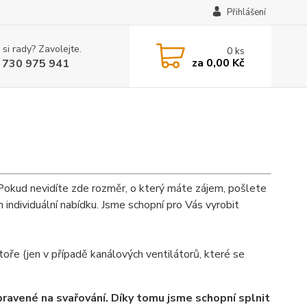
Přihlášení
 si rady? Zavolejte.
0
ks
za
0,00 Kč
 730 975 941
Pokud nevidíte zde rozměr, o který máte zájem, pošlete
 individuální nabídku. Jsme schopní pro Vás vyrobit
oře (jen v případě kanálových ventilátorů, které se
avené na svařování. Díky tomu jsme schopní splnit