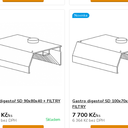
Novinka
digestoř SD 90x80x40 + FILTRY
Gastro digestoř SD 100x70x
FILTRY
 Kč
7 700 Kč
/
ks
/
ks
Skladem
č
bez DPH
6 364 Kč
bez DPH