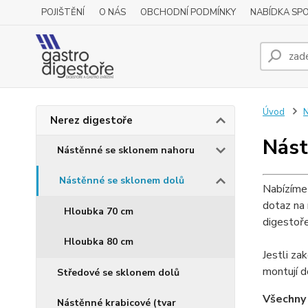
POJIŠTĚNÍ
O NÁS
OBCHODNÍ PODMÍNKY
NABÍDKA SP
Úvod
N
Nerez digestoře
Nást
Nástěnné se sklonem nahoru
Nástěnné se sklonem dolů
Nabízíme 
dotaz na 
Hloubka 70 cm
digestoř
Hloubka 80 cm
Jestli za
montují d
Středové se sklonem dolů
Všechny 
Nástěnné krabicové (tvar