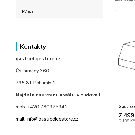
Káva
Kontakty
gastrodigestore.cz
Čs. armády 360
735 81 Bohumín 1
Najdete nás vzadu areálu, v budově J
mob. +420 730975941
Gastro 
7 499
mail: info@gastrodigestore.cz
6 198 K