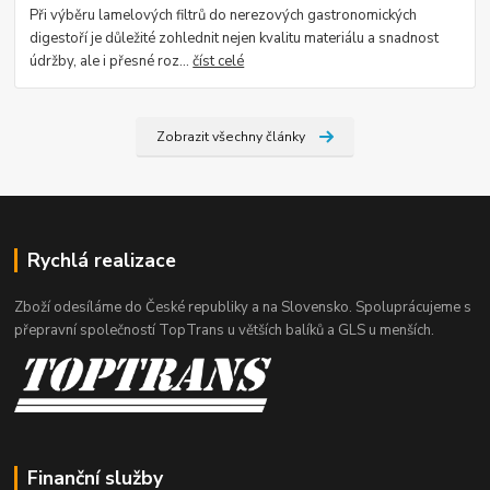
Při výběru lamelových filtrů do nerezových gastronomických
digestoří je důležité zohlednit nejen kvalitu materiálu a snadnost
údržby, ale i přesné roz...
číst celé
Zobrazit všechny články
Rychlá realizace
Zboží odesíláme do České republiky a na Slovensko. Spoluprácujeme s
přepravní společností TopTrans u větších balíků a GLS u menších.
Finanční služby