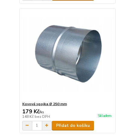
Kovová spojka Ø 250 mm
179 Kč
/
ks
Skladem
148 Kč
bez DPH
Přidat do košíku