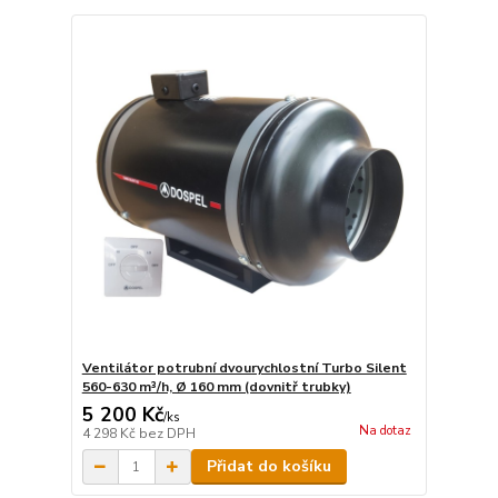
Ventilátor potrubní dvourychlostní Turbo Silent
560-630 m³/h, Ø 160 mm (dovnitř trubky)
5 200 Kč
/
ks
Na dotaz
4 298 Kč
bez DPH
Přidat do košíku