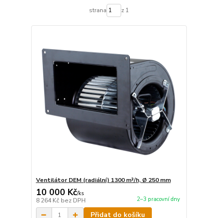
strana
z 1
Ventilátor DEM (radiální) 1300 m³/h, Ø 250 mm
10 000 Kč
/
ks
2–3 pracovní dny
8 264 Kč
bez DPH
Přidat do košíku