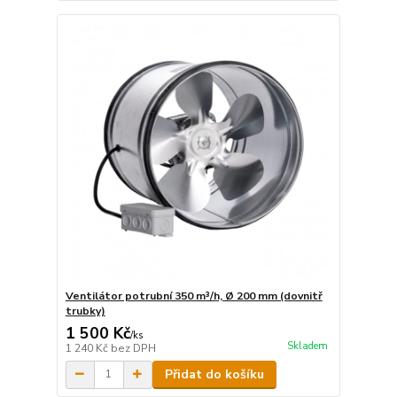
Ventilátor potrubní 350 m³/h, Ø 200 mm (dovnitř
trubky)
1 500 Kč
/
ks
Skladem
1 240 Kč
bez DPH
Přidat do košíku