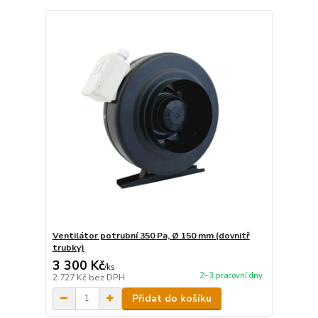
Ventilátor potrubní 350 Pa, Ø 150 mm (dovnitř
trubky)
3 300 Kč
/
ks
2–3 pracovní dny
2 727 Kč
bez DPH
Přidat do košíku