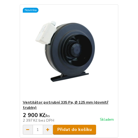
Novinka
Ventilátor potrubní 335 Pa, Ø 125 mm (dovnitř
trubky)
2 900 Kč
/
ks
Skladem
2 397 Kč
bez DPH
Přidat do košíku