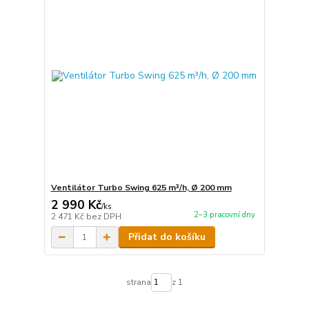
Ventilátor Turbo Swing 625 m³/h, Ø 200 mm
2 990 Kč
/
ks
2–3 pracovní dny
2 471 Kč
bez DPH
Přidat do košíku
strana
z 1