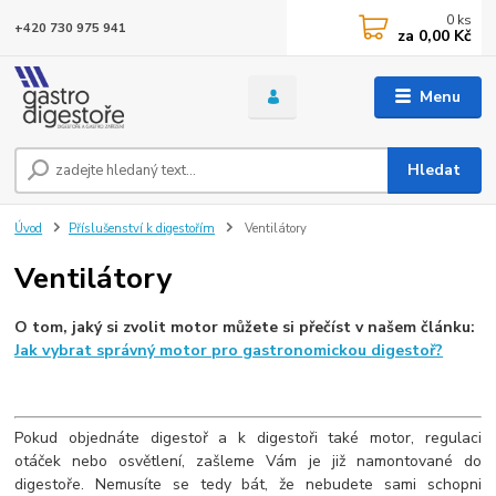
0
ks
+420 730 975 941
za
0,00 Kč
Menu
Hledat
Úvod
Příslušenství k digestořím
Ventilátory
Ventilátory
O tom, jaký si zvolit motor můžete si přečíst v našem článku:
Jak vybrat správný motor pro gastronomickou digestoř?
Pokud objednáte digestoř a k digestoři také motor, regulaci
otáček nebo osvětlení, zašleme Vám je již namontované do
digestoře. Nemusíte se tedy bát, že nebudete sami schopni