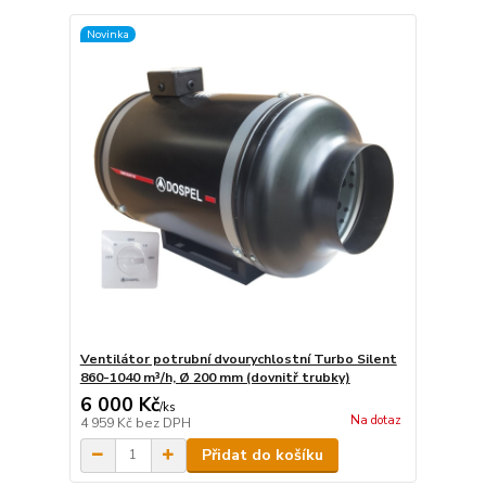
Novinka
Ventilátor potrubní dvourychlostní Turbo Silent
860-1040 m³/h, Ø 200 mm (dovnitř trubky)
6 000 Kč
/
ks
Na dotaz
4 959 Kč
bez DPH
Přidat do košíku