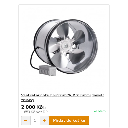
Ventilátor potrubní 600 m³/h, Ø 250 mm (dovnitř
trubky)
2 000 Kč
/
ks
Skladem
1 653 Kč
bez DPH
Přidat do košíku