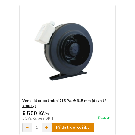
Ventilátor potrubní 715 Pa, Ø 315 mm (dovnitř
trubky)
6 500 Kč
/
ks
Skladem
5 372 Kč
bez DPH
Přidat do košíku