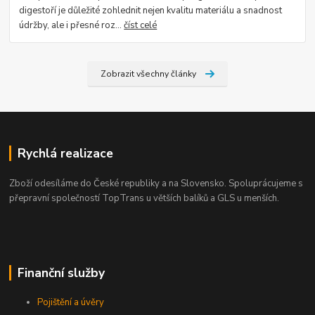
digestoří je důležité zohlednit nejen kvalitu materiálu a snadnost
údržby, ale i přesné roz...
číst celé
Zobrazit všechny články
Rychlá realizace
Zboží odesíláme do České republiky a na Slovensko. Spoluprácujeme s
přepravní společností TopTrans u větších balíků a GLS u menších.
Finanční služby
Pojištění a úvěry