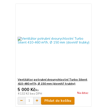
Ventilátor potrubní dvourychlostní Turbo Silent
410-460 m³/h, Ø 150 mm (dovnitř trubky)
5 000 Kč
/
ks
Na dotaz
4 132 Kč
bez DPH
Přidat do košíku