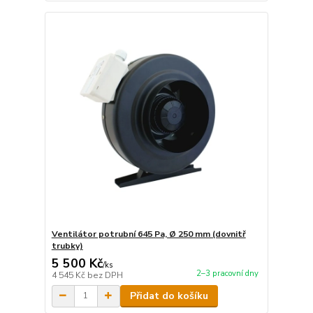
Ventilátor potrubní 645 Pa, Ø 250 mm (dovnitř
trubky)
5 500 Kč
/
ks
2–3 pracovní dny
4 545 Kč
bez DPH
Přidat do košíku