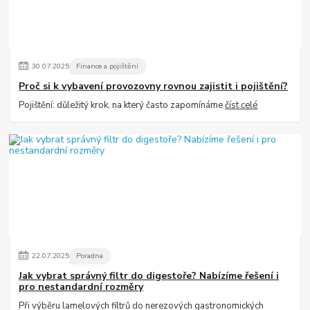
30
.
07
.
2025
Finance a pojištění
Proč si k vybavení provozovny rovnou zajistit i pojištění?
Pojištění: důležitý krok, na který často zapomínáme
číst celé
22
.
07
.
2025
Poradna
Jak vybrat správný filtr do digestoře? Nabízíme řešení i
pro nestandardní rozměry
Při výběru lamelových filtrů do nerezových gastronomických