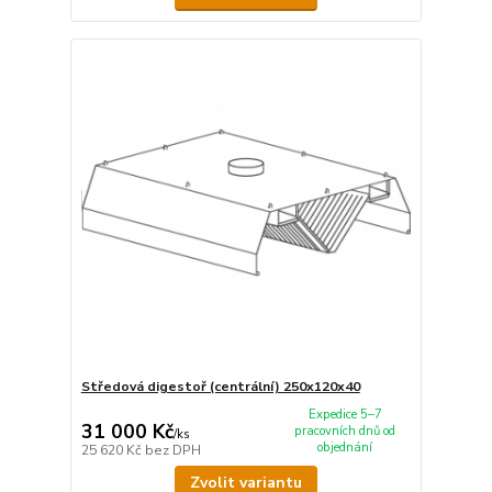
Středová digestoř (centrální) 250x120x40
Expedice 5–7
31 000 Kč
pracovních dnů od
/
ks
objednání
25 620 Kč
bez DPH
Zvolit variantu