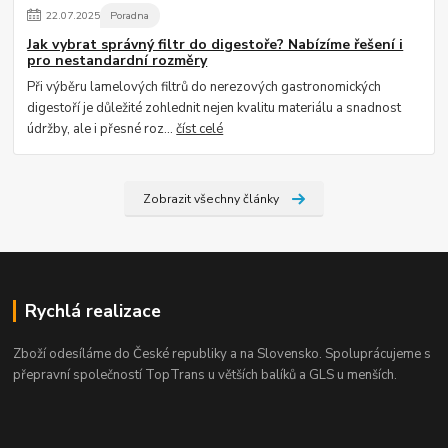
22
.
07
.
2025
Poradna
Jak vybrat správný filtr do digestoře? Nabízíme řešení i
pro nestandardní rozměry
Při výběru lamelových filtrů do nerezových gastronomických
digestoří je důležité zohlednit nejen kvalitu materiálu a snadnost
údržby, ale i přesné roz...
číst celé
Zobrazit všechny články
Rychlá realizace
Zboží odesíláme do České republiky a na Slovensko. Spoluprácujeme s
přepravní společností TopTrans u větších balíků a GLS u menších.