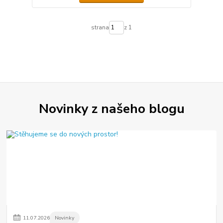
strana
z 1
Novinky z našeho blogu
11
.
07
.
2026
Novinky