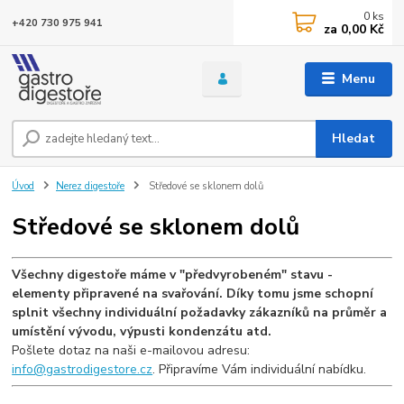
0
ks
+420 730 975 941
za
0,00 Kč
Menu
Hledat
Úvod
Nerez digestoře
Středové se sklonem dolů
Středové se sklonem dolů
Všechny digestoře máme v "předvyrobeném" stavu -
elementy připravené na svařování. Díky tomu jsme schopní
splnit všechny individuální požadavky zákazníků na průměr a
umístění vývodu, výpusti kondenzátu atd.
Pošlete dotaz na naši e-mailovou adresu:
info@gastrodigestore.cz
. Připravíme Vám individuální nabídku.