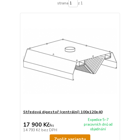
strana
z 1
Středová digestoř (centrální) 100x120x40
Expedice 5–7
17 900 Kč
pracovních dnů od
/
ks
objednání
14 793 Kč
bez DPH
Zvolit variantu