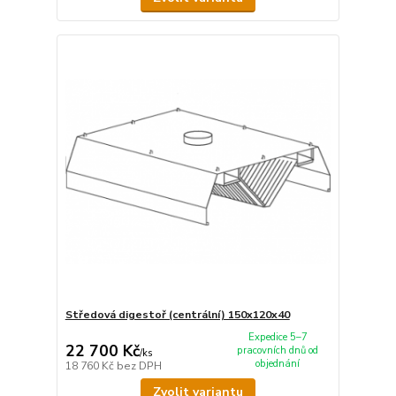
Středová digestoř (centrální) 150x120x40
Expedice 5–7
22 700 Kč
pracovních dnů od
/
ks
objednání
18 760 Kč
bez DPH
Zvolit variantu