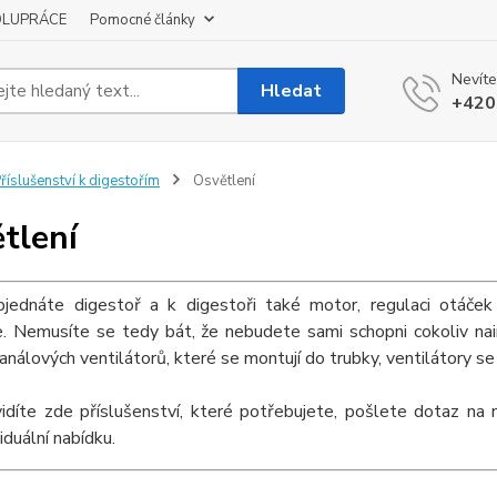
OLUPRÁCE
Pomocné články
Nevíte
Hledat
+420
říslušenství k digestořím
Osvětlení
tlení
jednáte digestoř a k digestoři také motor, regulaci otáče
e. Nemusíte se tedy bát, že nebudete sami schopni cokoliv nain
análových ventilátorů, které se montují do trubky, ventilátory se 
vidíte zde příslušenství, které potřebujete, pošlete dotaz na
iduální nabídku.