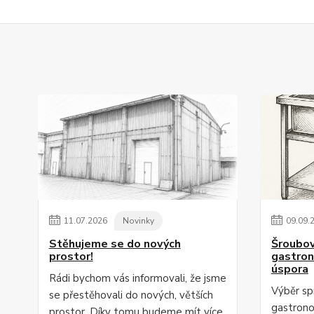
11
.
07
.
2026
Novinky
09
.
09
.
Stěhujeme se do nových
Šroubov
prostor!
gastrono
úspora
Rádi bychom vás informovali, že jsme
Výběr sp
se přestěhovali do nových, větších
gastrono
prostor. Díky tomu budeme mít více