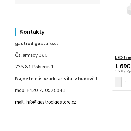
Kontakty
gastrodigestore.cz
Čs. armády 360
LED lam
1 690
735 81 Bohumín 1
1 397 K
Najdete nás vzadu areálu, v budově J
mob. +420 730975941
mail: info@gastrodigestore.cz