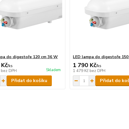
pa do digestoře 120 cm 36 W
LED lampa do digestoře 15
 Kč
1 790 Kč
/
ks
/
ks
Skladem
č
bez DPH
1 479 Kč
bez DPH
Přidat do košíku
Přidat do ko