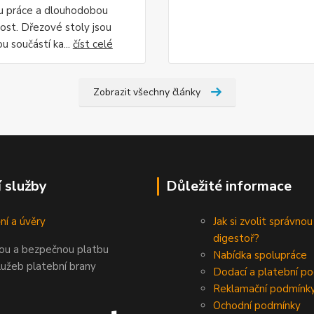
tu práce a dlouhodobou
ost. Dřezové stoly jsou
u součástí ka...
číst celé
Zobrazit všechny články
í služby
Důležité informace
ní a úvěry
Jak si zvolit správnou
digestoř?
nou a bezpečnou platbu
Nabídka spolupráce
lužeb platební brany
Dodací a platební p
Reklamační podmínk
Ochodní podmínky