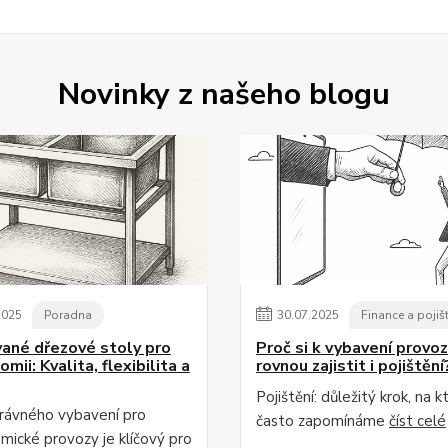
Novinky z našeho blogu
2025
Poradna
30
.
07
.
2025
Finance a pojiš
ané dřezové stoly pro
Proč si k vybavení provo
mii: Kvalita, flexibilita a
rovnou zajistit i pojištění
Pojištění: důležitý krok, na k
rávného vybavení pro
často zapomínáme
číst celé
mické provozy je klíčový pro