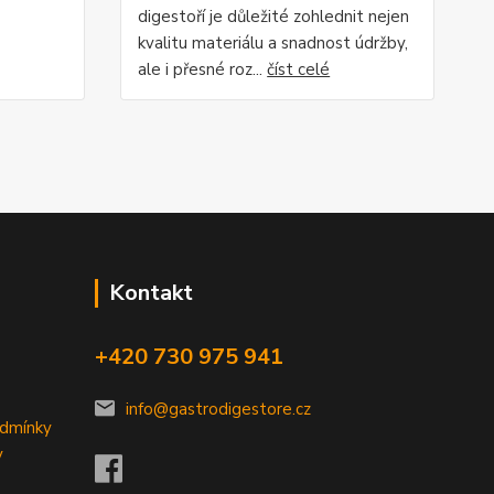
digestoří je důležité zohlednit nejen
kvalitu materiálu a snadnost údržby,
ale i přesné roz...
číst celé
Kontakt
+420 730 975 941
info@gastrodigestore.cz
odmínky
y