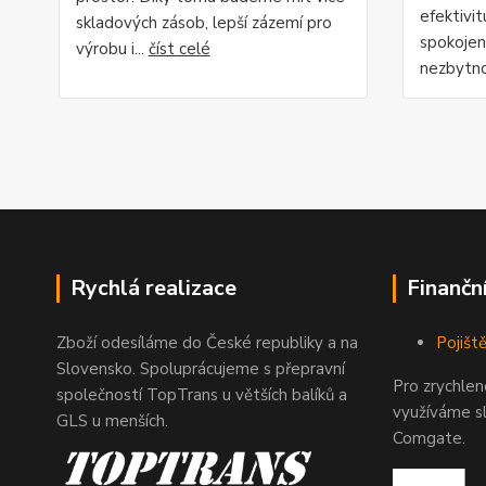
efektivi
skladových zásob, lepší zázemí pro
spokojen
výrobu i...
číst celé
nezbytno
Rychlá realizace
Finančn
Zboží odesíláme do České republiky a na
Pojiště
Slovensko. Spoluprácujeme s přepravní
Pro zrychle
společností TopTrans u větších balíků a
využíváme s
GLS u menších.
Comgate.