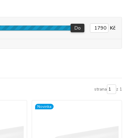
Do
Kč
strana
z 1
Novinka