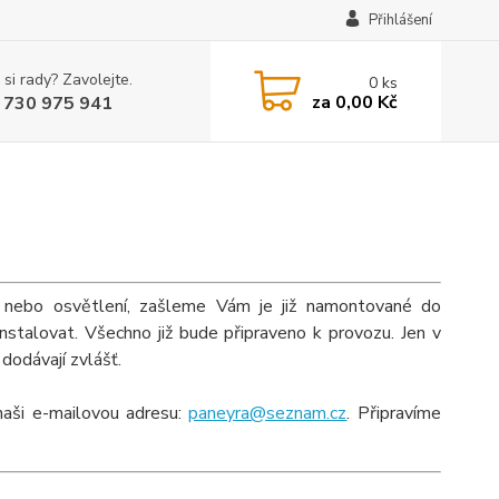
Přihlášení
 si rady? Zavolejte.
0
ks
za
0,00 Kč
 730 975 941
k nebo osvětlení, zašleme Vám je již namontované do
stalovat. Všechno již bude připraveno k provozu. Jen v
dodávají zvlášť.
 naši e-mailovou adresu:
paneyra@seznam.cz
. Připravíme