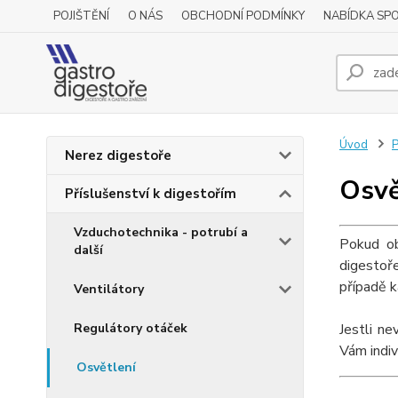
POJIŠTĚNÍ
O NÁS
OBCHODNÍ PODMÍNKY
NABÍDKA SP
Úvod
P
Nerez digestoře
Osvě
Příslušenství k digestořím
Vzduchotechnika - potrubí a
Pokud ob
další
digestoř
případě k
Ventilátory
Regulátory otáček
Jestli ne
Vám indiv
Osvětlení