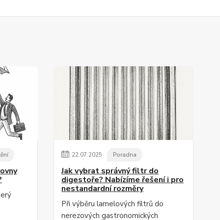
tění
22
.
07
.
2025
Poradna
zovny
Jak vybrat správný filtr do
?
digestoře? Nabízíme řešení i pro
nestandardní rozměry
terý
Při výběru lamelových filtrů do
nerezových gastronomických