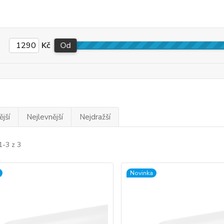
Kč
Od
jší
Nejlevnější
Nejdražší
1-3 z 3
Novinka