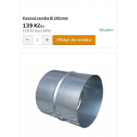
Kovová spojka Ø 160 mm
139 Kč
/
ks
Skladem
115 Kč
bez DPH
Přidat do košíku