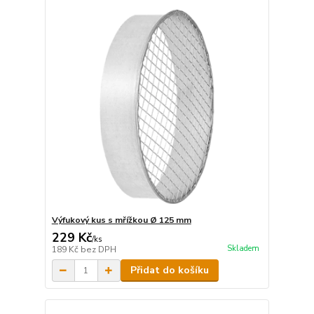
Výfukový kus s mřížkou Ø 125 mm
229 Kč
/
ks
Skladem
189 Kč
bez DPH
Přidat do košíku