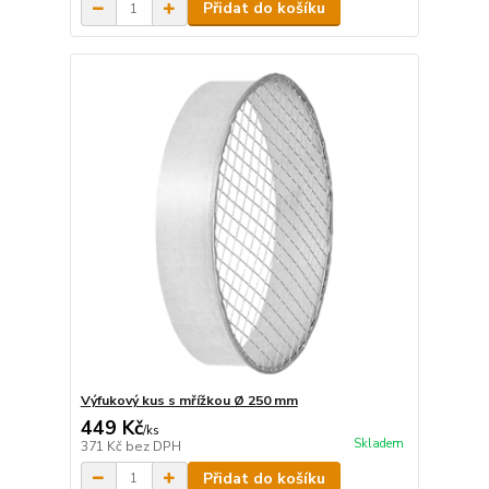
Přidat do košíku
Výfukový kus s mřížkou Ø 250 mm
449 Kč
/
ks
Skladem
371 Kč
bez DPH
Přidat do košíku