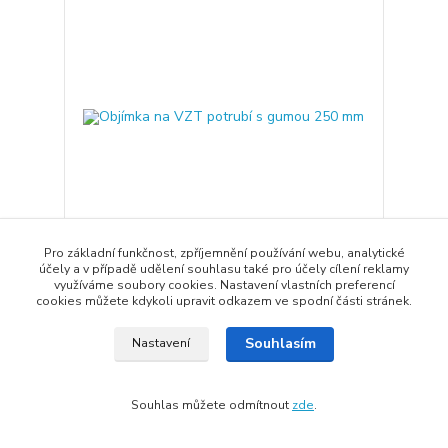
Pro základní funkčnost, zpříjemnění používání webu, analytické
účely a v případě udělení souhlasu také pro účely cílení reklamy
Objímka na VZT potrubí s gumou 250 mm
využíváme soubory cookies. Nastavení vlastních preferencí
99 Kč
cookies můžete kdykoli upravit odkazem ve spodní části stránek.
/
ks
Skladem
82 Kč
bez DPH
Souhlasím
Nastavení
Přidat do košíku
Souhlas můžete odmítnout
zde
.