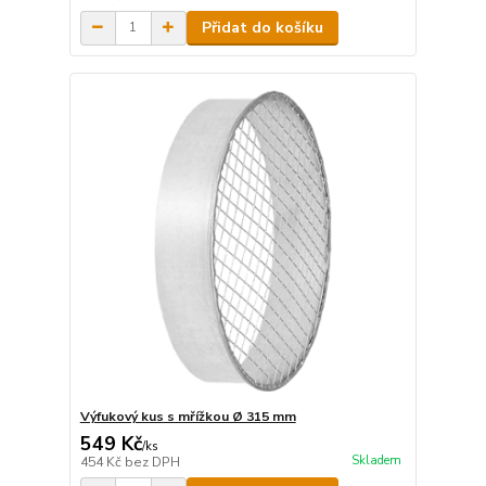
Přidat do košíku
Výfukový kus s mřížkou Ø 315 mm
549 Kč
/
ks
Skladem
454 Kč
bez DPH