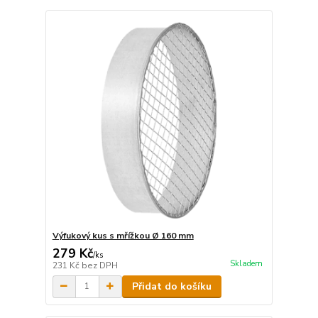
Výfukový kus s mřížkou Ø 160 mm
279 Kč
/
ks
Skladem
231 Kč
bez DPH
Přidat do košíku