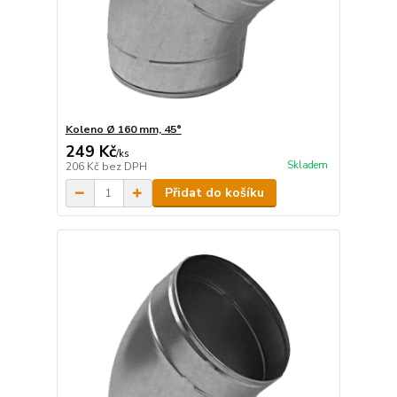
Koleno Ø 160 mm, 45°
249 Kč
/
ks
Skladem
206 Kč
bez DPH
Přidat do košíku