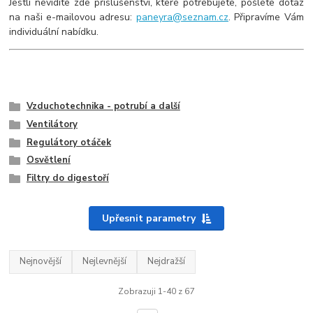
Jestli nevidíte zde příslušenství, které potřebujete, pošlete dotaz
na naši e-mailovou adresu:
paneyra@seznam.cz
. Připravíme Vám
individuální nabídku.
Vzduchotechnika - potrubí a další
Ventilátory
Regulátory otáček
Osvětlení
Filtry do digestoří
Upřesnit parametry
Nejnovější
Nejlevnější
Nejdražší
Zobrazuji 1-40 z 67