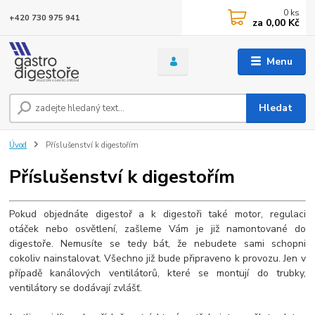
0
ks
+420 730 975 941
za
0,00 Kč
Menu
Hledat
Úvod
Příslušenství k digestořím
Příslušenství k digestořím
Pokud objednáte digestoř a k digestoři také motor, regulaci
otáček nebo osvětlení, zašleme Vám je již namontované do
digestoře. Nemusíte se tedy bát, že nebudete sami schopni
cokoliv nainstalovat. Všechno již bude připraveno k provozu. Jen v
případě kanálových ventilátorů, které se montují do trubky,
ventilátory se dodávají zvlášť.