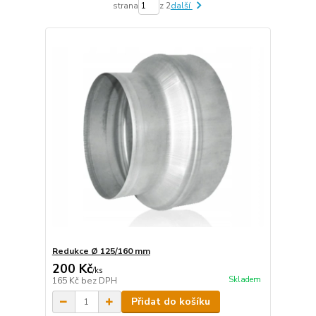
strana
z 2
další
Redukce Ø 125/160 mm
200 Kč
/
ks
Skladem
165 Kč
bez DPH
Přidat do košíku