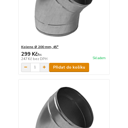
Koleno Ø 200 mm, 45°
299 Kč
/
ks
Skladem
247 Kč
bez DPH
Přidat do košíku