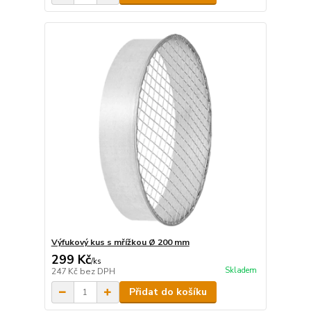
Výfukový kus s mřížkou Ø 200 mm
299 Kč
/
ks
Skladem
247 Kč
bez DPH
Přidat do košíku