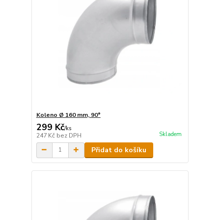
Koleno Ø 160 mm, 90°
299 Kč
/
ks
Skladem
247 Kč
bez DPH
Přidat do košíku