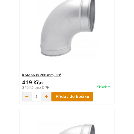
Koleno Ø 200 mm, 90°
419 Kč
/
ks
Skladem
346 Kč
bez DPH
Přidat do košíku