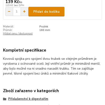
139 Kč
/
ks
115 Kč
bez DPH
Přidat do košíku
Materiál:
Pozínk
Průměr:
160 mm
Hlídat cenu / dostupnost
Kompletní specifikace
Kovová spojka pro spojení dvou trubek se stejným průměrem je
vyrobena z ocínované oceli. Její vnitřní průměr je minimálně menší,
aby bylo možné na ni snadno nasadit trubku. Tím se zajišťuje
pevné, těsné spojení bez úniků a minimální tlakové ztráty.
Zboží zařazeno v kategoriích
Příslušenství k digestořím