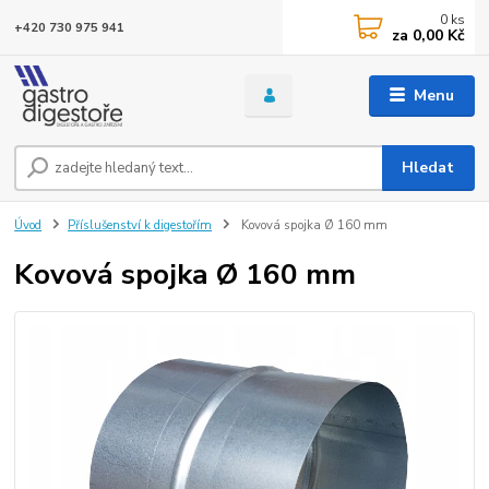
0
ks
+420 730 975 941
za
0,00 Kč
Menu
Hledat
Úvod
Příslušenství k digestořím
Kovová spojka Ø 160 mm
Kovová spojka Ø 160 mm