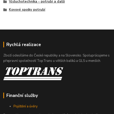
Vzduchotechnika - potrubí a další
Kovové spojky potrubí
Rychlá realizace
Zboží odesíláme do České republiky a na Slovensko. Spoluprácujeme s
přepravní společností TopTrans u větších balíků a GLS u menších.
Finanční služby
Pojištění a úvěry