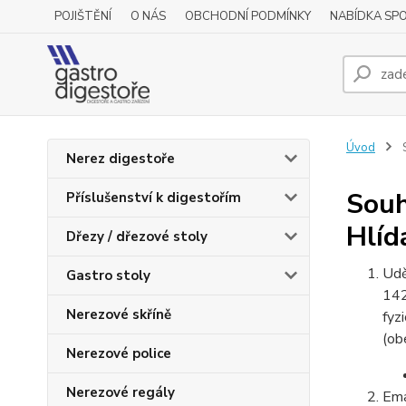
POJIŠTĚNÍ
O NÁS
OBCHODNÍ PODMÍNKY
NABÍDKA SP
Úvod
S
Nerez digestoře
Souh
Příslušenství k digestořím
Hlíd
Dřezy / dřezové stoly
Udě
Gastro stoly
142
Nerezové skříně
fyz
(ob
Nerezové police
Nerezové regály
Ema