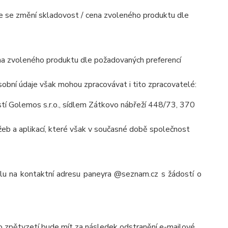
mile se změní skladovost / cena zvoleného produktu dle
cena zvoleného produktu dle požadovaných preferencí
obní údaje však mohou zpracovávat i tito zpracovatelé:
í Golemos s.r.o., sídlem Zátkovo nábřeží 448/73, 370
eb a aplikací, které však v současné době společnost
ilu na kontaktní adresu paneyra @seznam.cz s žádostí o
to zpětvzetí bude mít za následek odstranění e-mailové