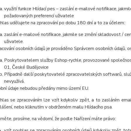
využití funkce Hlídací pes – zaslání e-mailové notifikace, jak
požadovaných preferencí uživatele
hlas udělujete na zpracování po dobu 180 dní a to za účelem:
zaslání e-mailové notifikace, jakmile se změní skladovost / 
uživatele.
acování osobních údajů je prováděno Správcem osobních údajů, os
Poskytovatelem služby Eshop-rychle, provozované společnost
01, České Budějovice
Případně další poskytovatelé zpracovatelských softwarů, služ
nevyužívá.
bní údaje nebudou předány mimo území EU.
hlas se zpracováním lze vzít kdykoliv zpět, a to zasláním ema
lášení, nebo kliknutím v obdrženém mailu Hlídacího psa.
měte, prosíme, na vědomí, že podle Nařízení máte právo:
vzít souhlas se zpracováním osobních údajů kdykoliv zpět, to