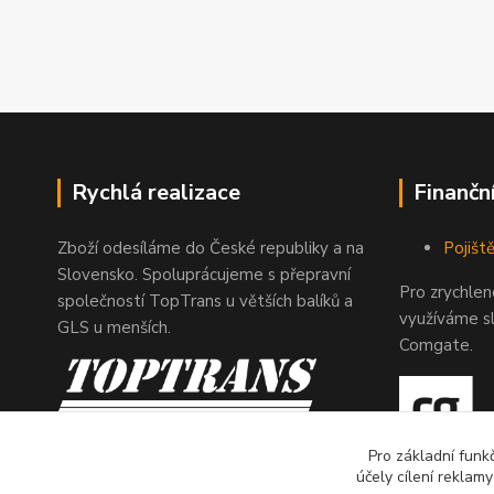
Rychlá realizace
Finančn
Zboží odesíláme do České republiky a na
Pojiště
Slovensko. Spoluprácujeme s přepravní
Pro zrychle
společností TopTrans u větších balíků a
využíváme s
GLS u menších.
Comgate.
Pro základní funk
účely cílení reklam