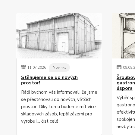
11
.
07
.
2026
Novinky
09
.
09
.
Stěhujeme se do nových
Šroubov
prostor!
gastrono
úspora
Rádi bychom vás informovali, že jsme
Výběr sp
se přestěhovali do nových, větších
gastrono
prostor. Díky tomu budeme mít více
efektivi
skladových zásob, lepší zázemí pro
spokojen
výrobu i...
číst celé
nezbytno