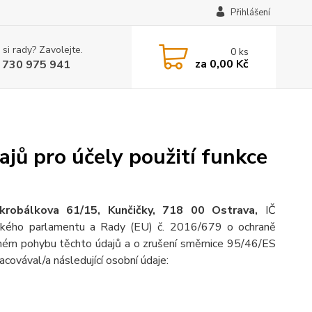
Přihlášení
 si rady? Zavolejte.
0
ks
za
0,00 Kč
 730 975 941
jů pro účely použití funkce
krobálkova 61/15, Kunčičky, 718 00 Ostrava,
IČ
pského parlamentu a Rady (EU) č. 2016/679 o ochraně
olném pohybu těchto údajů a o zrušení směrnice 95/46/ES
racovával/a následující osobní údaje: