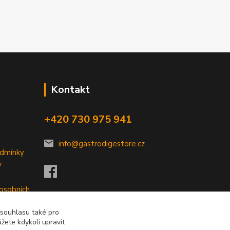
Kontakt
+420 730 975 941
info@gastrodigestore.cz
odmínky
y
 osobních
 souhlasu také pro
žete kdykoli upravit