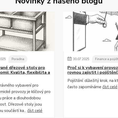
Novinky z našeho blogu
2025
Poradna
30
.
07
.
2025
Finance a pojiš
ané dřezové stoly pro
Proč si k vybavení provo
mii: Kvalita, flexibilita a
rovnou zajistit i pojištění
Pojištění: důležitý krok, na k
rávného vybavení pro
často zapomínáme
číst celé
mické provozy je klíčový pro
tu práce a dlouhodobou
ost. Dřezové stoly jsou
u součástí ka...
číst celé