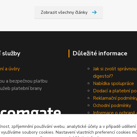
Zobrazit všechny články
í služby
Důležité informace
ní a úvěry
Jak si zvolit správnou
digestoř?
nou a bezpečnou platbu
Nabídka spolupráce
lužeb platební brany
Dodací a platební p
Reklamační podmínk
Ochodní podmínky
Informace o ochraně
údajů
čnost, zpříjemnění používání webu, analytické účely a v případě udělení
y využíváme soubory cookies. Nastavení vlastních preferencí cookies mů