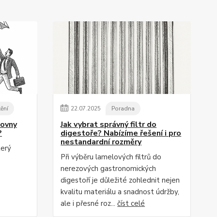
tění
22
.
07
.
2025
Poradna
zovny
Jak vybrat správný filtr do
?
digestoře? Nabízíme řešení i pro
nestandardní rozměry
terý
Při výběru lamelových filtrů do
nerezových gastronomických
digestoří je důležité zohlednit nejen
kvalitu materiálu a snadnost údržby,
ale i přesné roz...
číst celé