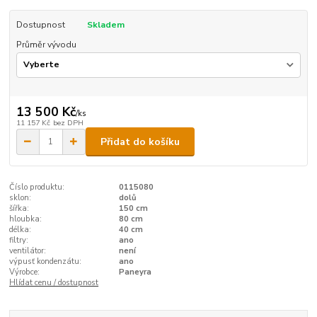
Dostupnost
Skladem
Průměr vývodu
13 500 Kč
/
ks
11 157 Kč
bez DPH
Přidat do košíku
Číslo produktu:
0115080
sklon:
dolů
šířka:
150 cm
hloubka:
80 cm
délka:
40 cm
filtry:
ano
ventilátor:
není
výpusť kondenzátu:
ano
Výrobce:
Paneyra
Hlídat cenu / dostupnost