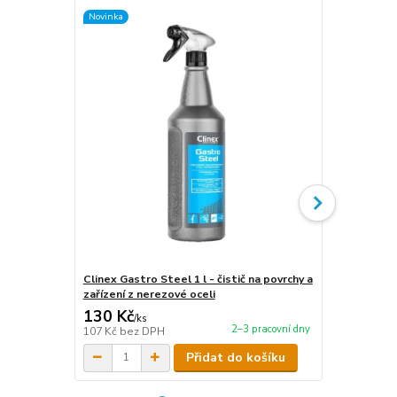
Novinka
Novinka
Clinex Gastro Steel 1 l - čistič na povrchy a
Clinex Gastr
zařízení z nerezové oceli
zařízení z n
130 Kč
440 Kč
/
ks
/
ks
2–3 pracovní dny
107 Kč
bez DPH
364 Kč
bez 
Přidat do košíku