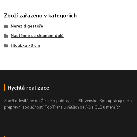
Zboží zařazeno v kategoriích
Nerez digestoře
Nástěnné se sklonem dolů
Hloubka 70 cm
Rychlá realizace
Zboží odesíláme do České republiky a na Slovensko. Spoluprácujeme s
přepravní společností TopTrans u větších balíků a GLS u menších.