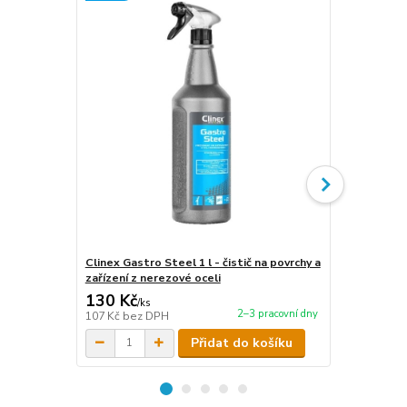
Clinex Gastro Steel 1 l - čistič na povrchy a
Clinex Gastr
zařízení z nerezové oceli
zařízení z n
130 Kč
440 Kč
/
ks
/
ks
2–3 pracovní dny
107 Kč
bez DPH
364 Kč
bez 
Přidat do košíku