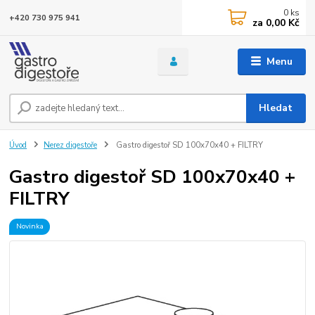
0
ks
+420 730 975 941
za
0,00 Kč
Menu
Hledat
Úvod
Nerez digestoře
Gastro digestoř SD 100x70x40 + FILTRY
Gastro digestoř SD 100x70x40 +
FILTRY
Novinka