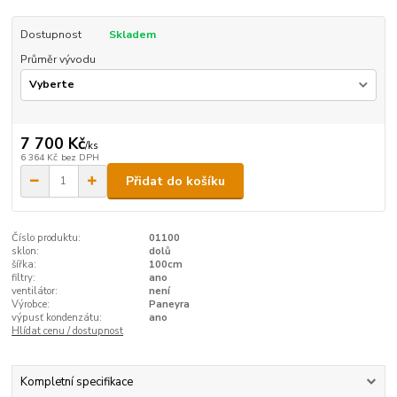
Dostupnost
Skladem
Průměr vývodu
7 700 Kč
/
ks
6 364 Kč
bez DPH
Přidat do košíku
Číslo produktu:
01100
sklon:
dolů
šířka:
100cm
filtry:
ano
ventilátor:
není
Výrobce:
Paneyra
výpusť kondenzátu:
ano
Hlídat cenu / dostupnost
Kompletní specifikace