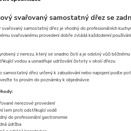
ový svařovaný samostatný dřez se za
svařovaný samostatný dřez je vhodný do profesionálních kuchyní, 
ému svařovanému provedení dobře zvládá každodenní používání a
yrobený z nerezu, který se snadno čistí a je odolný vůči běžnému
řikující vodou a usnadňuje udržování čistoty v okolí dřezu.
 o samostatný dřez určený k zabudování nebo napojení podle po
uveďte to prosím do poznámky k objednávce.
ýhody:
řované nerezové provedení
ní lem proti odstřikující vodě
dný do profesionální gastronomie
dná údržba