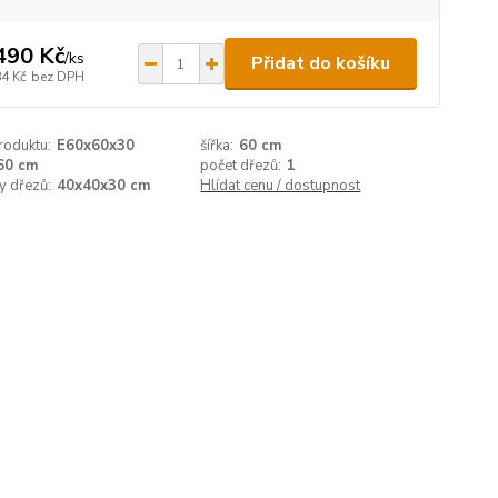
490 Kč
/
ks
Přidat do košíku
84 Kč
bez DPH
roduktu:
E60x60x30
šířka:
60 cm
60 cm
počet dřezů:
1
y dřezů:
40x40x30 cm
Hlídat cenu / dostupnost