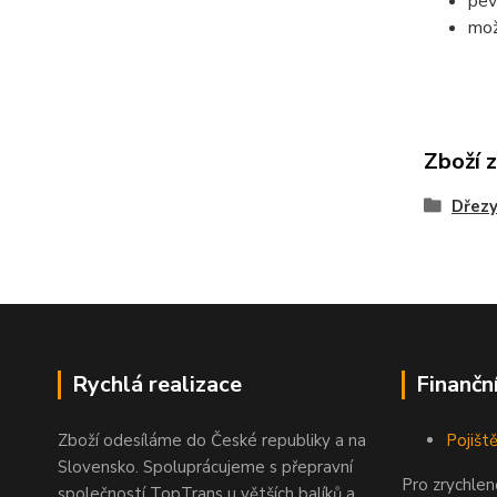
pev
mož
Zboží 
Dřezy
Rychlá realizace
Finančn
Zboží odesíláme do České republiky a na
Pojiště
Slovensko. Spoluprácujeme s přepravní
Pro zrychle
společností TopTrans u větších balíků a