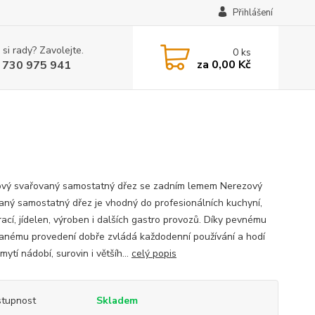
Přihlášení
 si rady? Zavolejte.
0
ks
za
0,00 Kč
 730 975 941
vý svařovaný samostatný dřez se zadním lemem Nerezový
aný samostatný dřez je vhodný do profesionálních kuchyní,
rací, jídelen, výroben i dalších gastro provozů. Díky pevnému
anému provedení dobře zvládá každodenní používání a hodí
mytí nádobí, surovin i většíh...
celý popis
tupnost
Skladem