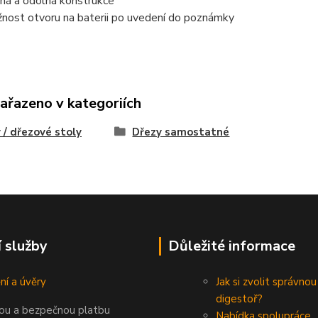
ná a odolná konstrukce
nost otvoru na baterii po uvedení do poznámky
zařazeno v kategoriích
 / dřezové stoly
Dřezy samostatné
í služby
Důležité informace
ní a úvěry
Jak si zvolit správnou
digestoř?
nou a bezpečnou platbu
Nabídka spolupráce