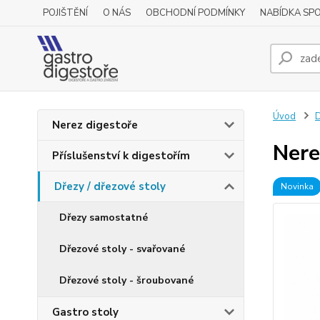
POJIŠTĚNÍ
O NÁS
OBCHODNÍ PODMÍNKY
NABÍDKA SP
Úvod
D
Nerez digestoře
Nere
Příslušenství k digestořím
Dřezy / dřezové stoly
Novinka
Dřezy samostatné
Dřezové stoly - svařované
Dřezové stoly - šroubované
Gastro stoly