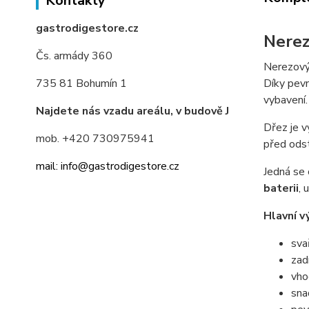
Kontakty
gastrodigestore.cz
Nerez
Čs. armády 360
Nerezový 
Díky pevn
735 81 Bohumín 1
vybavení.
Najdete nás vzadu areálu, v budově J
Dřez je v
mob. +420 730975941
před odst
mail: info@gastrodigestore.cz
Jedná se
baterii
, 
Hlavní v
sva
zad
vho
sna