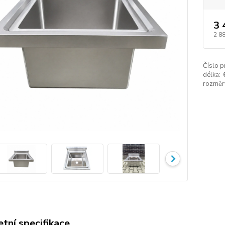
3 
2 8
Číslo p
délka:
rozměr
tní specifikace