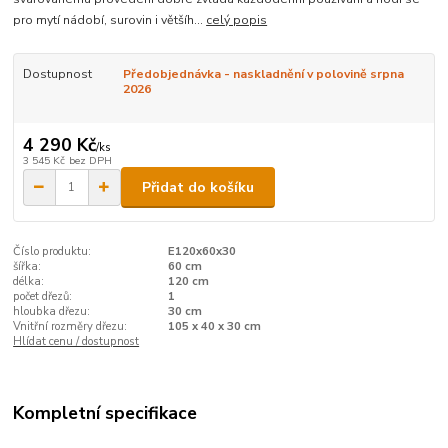
pro mytí nádobí, surovin i většíh...
celý popis
Dostupnost
Předobjednávka - naskladnění v polovině srpna
2026
4 290 Kč
/
ks
3 545 Kč
bez DPH
Přidat do košíku
Číslo produktu:
E120x60x30
šířka:
60 cm
délka:
120 cm
počet dřezů:
1
hloubka dřezu:
30 cm
Vnitřní rozměry dřezu:
105 x 40 x 30 cm
Hlídat cenu / dostupnost
Kompletní specifikace