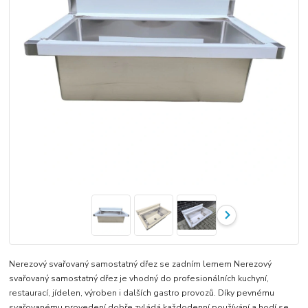
Nerezový svařovaný samostatný dřez se zadním lemem Nerezový
svařovaný samostatný dřez je vhodný do profesionálních kuchyní,
restaurací, jídelen, výroben i dalších gastro provozů. Díky pevnému
svařovanému provedení dobře zvládá každodenní používání a hodí se