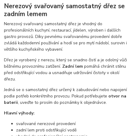
Nerezový svařovaný samostatný dřez se
zadním lemem
Nerezový svařovaný samostatný dřez je vhodný do
profesionálních kuchyní, restaurací, jídelen, výroben i dalších
gastro provozů. Díky pevnému svařovanému provedení dobře
zvládá každodenní používání a hodí se pro mytí nádobí, surovin i
většího kuchyňského vybavení.
Dřez je vyrobený z nerezu, který se snadno čistí a je odolný vůči
běžnému provoznímu zatížení.
Zadní lem
pomáhá chránit stěnu
před odstřikující vodou a usnadňuje udržování čistoty v okolí
dřezu.
Jedná se o samostatný dřez určený k zabudování nebo napojení
podle potřeb konkrétního provozu. Pokud potřebujete
otvor na
baterii
, uveďte to prosím do poznámky k objednávce.
Hlavní výhody:
svařované nerezové provedení
zadní lem proti odstřikující vodě