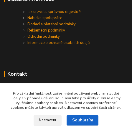
Jak si zvolit správnou digestoř?
Nabídka spolupráce
Dodací a platební podmínky
Reklamační podmínky
Ochodní podmínky
Informace o ochraně osobních údajů
Kontakt
+420 730 975 941
Pro základní funkčnost, zpříjemnění používání webu, analytické
účely a v případě udělení souhlasu také pro účely cílení reklamy
info@gastrodigestore.cz
využíváme soubory cookies. Nastavení vlastních preferencí
cookies můžete kdykoli upravit odkazem ve spodní části stránek.
Souhlasím
Nastavení