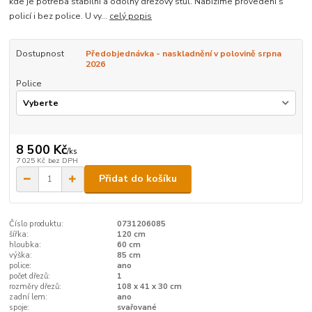
kde je potřeba stabilní a odolný dřezový stůl. Nabízíme provedení s
policí i bez police. U vy...
celý popis
Dostupnost
Předobjednávka - naskladnění v polovině srpna
2026
Police
8 500 Kč
/
ks
7 025 Kč
bez DPH
Přidat do košíku
Číslo produktu:
0731206085
šířka:
120 cm
hloubka:
60 cm
výška:
85 cm
police:
ano
počet dřezů:
1
rozměry dřezů:
108 x 41 x 30 cm
zadní lem:
ano
spoje:
svařované