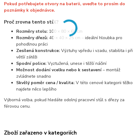
Pokud potřebujete otvory na baterii, uveďte to prosím do
poznámky k objednávce.
Proč zrovna tento stůl?
Rozměry stolu:
100 × 80 × 60 cm
Rozměry dřezů:
40 × 40 × 25 cm – ideální hloubka pro
pohodlnou práci
Zesílená konstrukce:
Výztuhy vpředu i vzadu, stabilita i při
větší zátěži
Spodní police:
Vyztužená, unese i těžší náčiní
Možnost dodání vcelku nebo k sestavení
– montáž
zvládnete snadno
Skvělý poměr cena / kvalita:
V této cenové kategorii těžko
najdete něco lepšího
Výborná volba, pokud hledáte odolný pracovní stůl s dřezy za
férovou cenu.
Zboží zařazeno v kategoriích