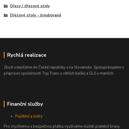
Dřezy / dřezové stoly
Dřezové stoly - šroubované
Rychlá realizace
Zboží odesíláme do České republiky a na Slovensko. Spoluprácujeme s
přepravní společností TopTrans u větších balíků a GLS u menších.
Finanční služby
Pojištění a úvěry
Pro zrychlenou a bezpečnou platbu využíváme služeb platební brany