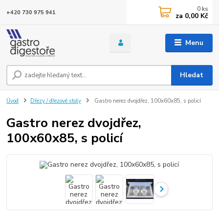
0
ks
+420 730 975 941
za
0,00 Kč
Menu
Hledat
Úvod
Dřezy / dřezové stoly
Gastro nerez dvojdřez, 100x60x85, s policí
Gastro nerez dvojdřez,
100x60x85, s policí