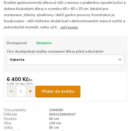
Kvalitní gastronomický dřezový stůl z nerezu s praktickou spodní policí a
dvěma hlubokými dřezy o rozměru 40 × 40 × 25 cm. Ideální pro
restaurace, jídelny, vývařovny i další gastro provozy. Konstrukce je
šroubovaná – stůl můžeme dodat buď v demontovaném stavu k rychlé a
jednoduché montáži, nebo už k...
celý popis
Dostupnost
Skladem
Chci doobjednat službu sestavení dřezu před odesláním
6 400 Kč
/
ks
5 289 Kč
bez DPH
Přidat do košíku
Číslo produktu:
1006085
EAN kód:
8594228800037
hloubka:
60 cm
šířka:
100 cm
výška:
85 cm