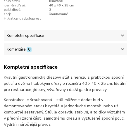
druh dřezů:
lisované
rozměry dřezů:
40 x 40 x 25 cm
počet dřezů:
2
spoje:
šroubované
Hlídat cenu / dostupnost
Kompletní specifikace
Komentáře
0
Kompletní specifikace
Kvalitní gastronomický dřezový stůl z nerezu s praktickou spodní
policí a dvěma hlubokými dřezy o rozměru 40 × 40 × 25 cm. Ideální
pro restaurace, jídelny, vývařovny i další gastro provozy.
Konstrukce je šroubovaná – stůl můžeme dodat buď v
demontovaném stavu k rychlé a jednoduché montáži, nebo už
kompletně sestavený. Stůl je opravdu stabilní, a to díky výztuhám
v přední i zadní části, samotnému dřezu a vyztužené spodní polici.
Vydrží i náročnější provoz.