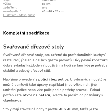
spoje:
svařované
výška:
85 cm
zadní lem:
ano
rozměry dřezů:
40 x 40 x 25 cm
Hlídat cenu / dostupnost
Kompletní specifikace
Svařované dřezové stoly
Svařované dřezové stoly jsou určené do profesionálních kuchyní,
restaurací, jídelen a dalších gastro provozů. Díky pevné konstrukci
dobře zvládají každodenní používání a hodí se tam, kde je potřeba
stabilní a odolný dřezový stůl.
Nabízíme provedení
s policí i bez police
. U vybraných modelů je
možné domluvit také úpravy, například jinou výšku noh, jiné
umístění police nebo více polic podle potřeby provozu. Pokud
potřebujete
otvor na baterii
, uveďte to prosím do poznámky k
objednávce.
Stoly mají stavitelné nohy z profilu
40 × 40 mm
, takže je lze