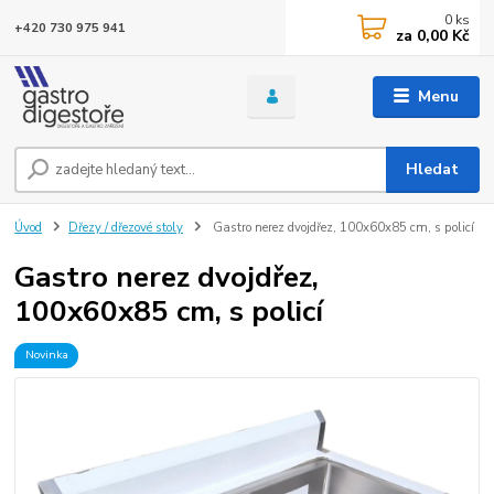
0
ks
+420 730 975 941
za
0,00 Kč
Menu
Hledat
Úvod
Dřezy / dřezové stoly
Gastro nerez dvojdřez, 100x60x85 cm, s policí
Gastro nerez dvojdřez,
100x60x85 cm, s policí
Novinka