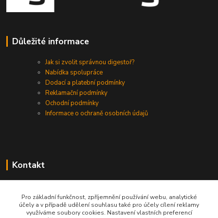
Důležité informace
Jak si zvolit správnou digestoř?
Nabídka spolupráce
Dodací a platební podmínky
Reklamační podmínky
Ochodní podmínky
Informace o ochraně osobních údajů
Kontakt
+420 730 975 941
Pro základní funkčnost, zpříjemnění používání webu, analytické
účely a v případě udělení souhlasu také pro účely cílení reklamy
info@gastrodigestore.cz
využíváme soubory cookies. Nastavení vlastních preferencí