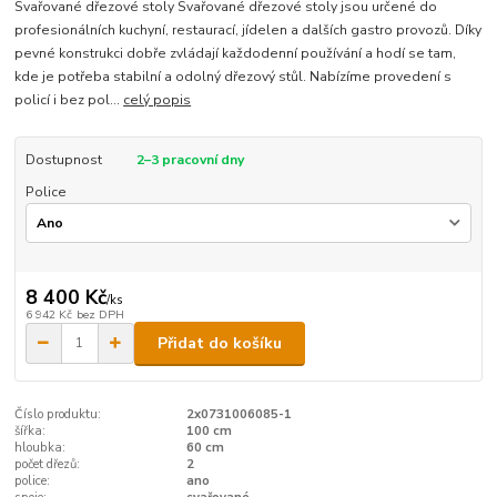
Svařované dřezové stoly Svařované dřezové stoly jsou určené do
profesionálních kuchyní, restaurací, jídelen a dalších gastro provozů. Díky
pevné konstrukci dobře zvládají každodenní používání a hodí se tam,
kde je potřeba stabilní a odolný dřezový stůl. Nabízíme provedení s
policí i bez pol...
celý popis
Dostupnost
2–3 pracovní dny
Police
8 400 Kč
/
ks
6 942 Kč
bez DPH
Přidat do košíku
Číslo produktu:
2x0731006085-1
šířka:
100 cm
hloubka:
60 cm
počet dřezů:
2
police:
ano