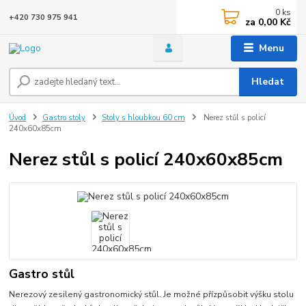
0
ks
+420 730 975 941
za
0,00 Kč
Menu
Hledat
Úvod
Gastro stoly
Stoly s hloubkou 60 cm
Nerez stůl s policí
240x60x85cm
Nerez stůl s policí 240x60x85cm
Gastro stůl
Nerezový zesilený gastronomický stůl. Je možné přízpůsobit výšku stolu