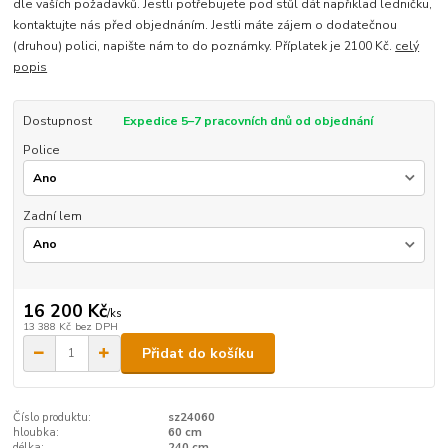
dle vaších požadavků. Jestli potřebujete pod stůl dát napřiklad ledničku,
kontaktujte nás před objednáním. Jestli máte zájem o dodatečnou
(druhou) polici, napište nám to do poznámky. Příplatek je 2100 Kč.
celý
popis
Dostupnost
Expedice 5–7 pracovních dnů od objednání
Police
Zadní lem
16 200 Kč
/
ks
13 388 Kč
bez DPH
Přidat do košíku
Číslo produktu:
sz24060
hloubka:
60 cm
délka:
240 cm