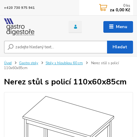
0
ks
+420 730 975 941
za
0,00 Kč
Menu
Hledat
Úvod
Gastro stoly
Stoly s hloubkou 60 cm
Nerez stůl s policí
110x60x85cm
Nerez stůl s policí 110x60x85cm