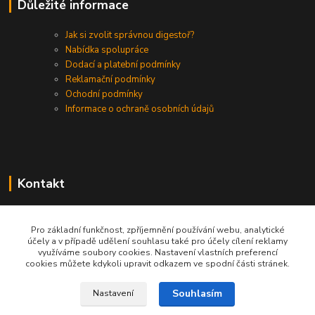
Důležité informace
Jak si zvolit správnou digestoř?
Nabídka spolupráce
Dodací a platební podmínky
Reklamační podmínky
Ochodní podmínky
Informace o ochraně osobních údajů
Kontakt
+420 730 975 941
Pro základní funkčnost, zpříjemnění používání webu, analytické
účely a v případě udělení souhlasu také pro účely cílení reklamy
info@gastrodigestore.cz
využíváme soubory cookies. Nastavení vlastních preferencí
cookies můžete kdykoli upravit odkazem ve spodní části stránek.
Souhlasím
Nastavení