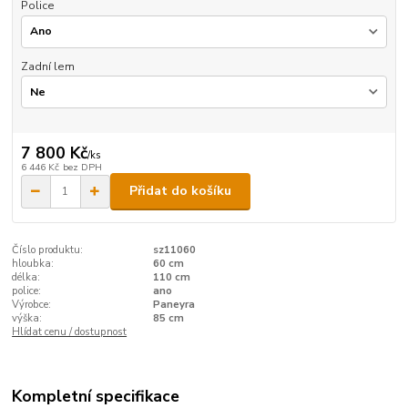
Police
Zadní lem
7 800 Kč
/
ks
6 446 Kč
bez DPH
Přidat do košíku
Číslo produktu:
sz11060
hloubka:
60 cm
délka:
110 cm
police:
ano
Výrobce:
Paneyra
výška:
85 cm
Hlídat cenu / dostupnost
Kompletní specifikace