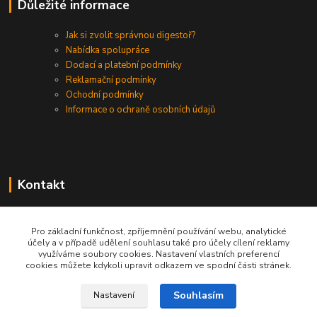
Důležité informace
Jak si zvolit správnou digestoř?
Nabídka spolupráce
Dodací a platební podmínky
Reklamační podmínky
Ochodní podmínky
Informace o ochraně osobních údajů
Kontakt
+420 730 975 941
Pro základní funkčnost, zpříjemnění používání webu, analytické
účely a v případě udělení souhlasu také pro účely cílení reklamy
info@gastrodigestore.cz
využíváme soubory cookies. Nastavení vlastních preferencí
cookies můžete kdykoli upravit odkazem ve spodní části stránek.
Souhlasím
Nastavení