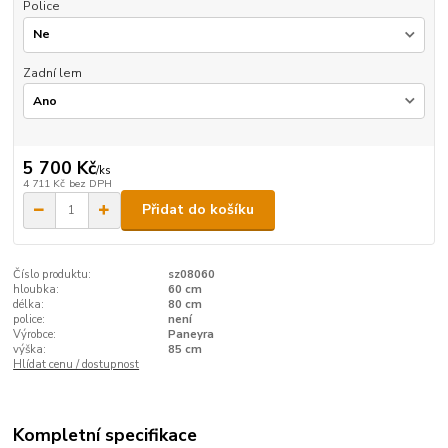
Police
Zadní lem
5 700 Kč
/
ks
4 711 Kč
bez DPH
Přidat do košíku
Číslo produktu:
sz08060
hloubka:
60 cm
délka:
80 cm
police:
není
Výrobce:
Paneyra
výška:
85 cm
Hlídat cenu / dostupnost
Kompletní specifikace