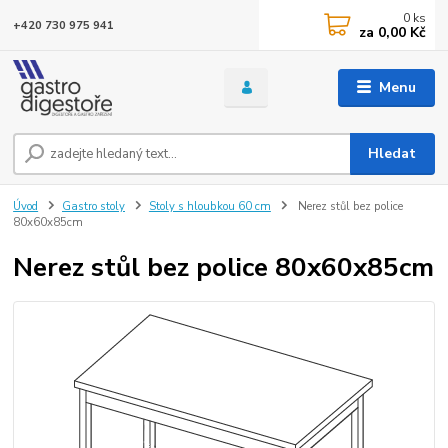
0
ks
+420 730 975 941
za
0,00 Kč
Menu
Hledat
Úvod
Gastro stoly
Stoly s hloubkou 60 cm
Nerez stůl bez police
80x60x85cm
Nerez stůl bez police 80x60x85cm