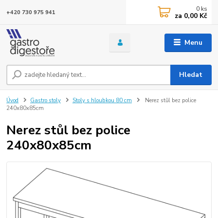
0
ks
+420 730 975 941
za
0,00 Kč
Menu
Hledat
Úvod
Gastro stoly
Stoly s hloubkou 80 cm
Nerez stůl bez police
240x80x85cm
Nerez stůl bez police
240x80x85cm