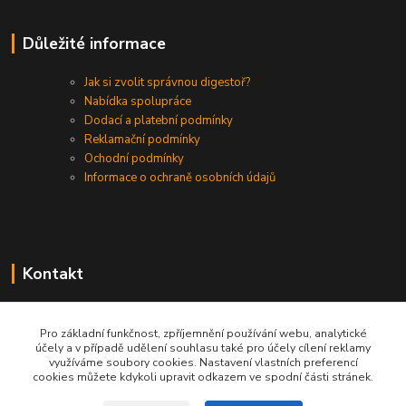
Důležité informace
Jak si zvolit správnou digestoř?
Nabídka spolupráce
Dodací a platební podmínky
Reklamační podmínky
Ochodní podmínky
Informace o ochraně osobních údajů
Kontakt
+420 730 975 941
Pro základní funkčnost, zpříjemnění používání webu, analytické
účely a v případě udělení souhlasu také pro účely cílení reklamy
info@gastrodigestore.cz
využíváme soubory cookies. Nastavení vlastních preferencí
cookies můžete kdykoli upravit odkazem ve spodní části stránek.