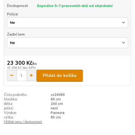
Dostupnost
Expedice 5–7 pracovních dnů od objednání
Police
Zadní lem
23 300 Kč
/
ks
19 256 Kč
bez DPH
Přidat do košíku
Číslo produktu:
sz24080
hloubka:
80 cm
délka:
240 cm
police:
není
Výrobce:
Paneyra
výška:
85 cm
Hlídat cenu / dostupnost