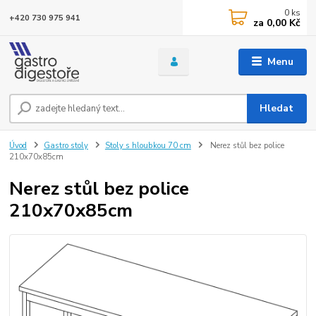
0
ks
+420 730 975 941
za
0,00 Kč
Menu
Hledat
Úvod
Gastro stoly
Stoly s hloubkou 70 cm
Nerez stůl bez police
210x70x85cm
Nerez stůl bez police
210x70x85cm