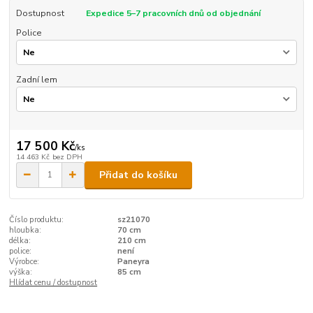
Dostupnost
Expedice 5–7 pracovních dnů od objednání
Police
Zadní lem
17 500 Kč
/
ks
14 463 Kč
bez DPH
Přidat do košíku
Číslo produktu:
sz21070
hloubka:
70 cm
délka:
210 cm
police:
není
Výrobce:
Paneyra
výška:
85 cm
Hlídat cenu / dostupnost