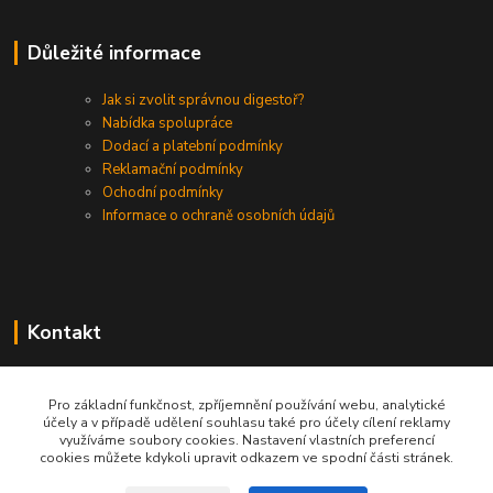
Důležité informace
Jak si zvolit správnou digestoř?
Nabídka spolupráce
Dodací a platební podmínky
Reklamační podmínky
Ochodní podmínky
Informace o ochraně osobních údajů
Kontakt
+420 730 975 941
Pro základní funkčnost, zpříjemnění používání webu, analytické
účely a v případě udělení souhlasu také pro účely cílení reklamy
info@gastrodigestore.cz
využíváme soubory cookies. Nastavení vlastních preferencí
cookies můžete kdykoli upravit odkazem ve spodní části stránek.