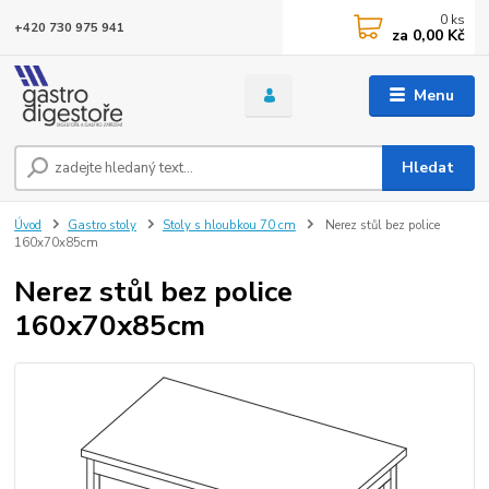
0
ks
+420 730 975 941
za
0,00 Kč
Menu
Hledat
Úvod
Gastro stoly
Stoly s hloubkou 70 cm
Nerez stůl bez police
160x70x85cm
Nerez stůl bez police
160x70x85cm