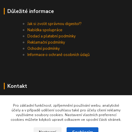
Důležité informace
Jak si zvolit správnou digestoř?
Nabídka spolupráce
Dodací a platební podmínky
Reklamační podmínky
Ochodní podmínky
Informace o ochraně osobních údajů
Kontakt
+420 730 975 941
Pro základní funkčnost, zpříjemnění používání webu, analytické
účely a v případě udělení souhlasu také pro účely cílení reklamy
info@gastrodigestore.cz
využíváme soubory cookies. Nastavení vlastních preferencí
cookies můžete kdykoli upravit odkazem ve spodní části stránek.