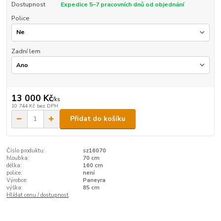
Dostupnost
Expedice 5–7 pracovních dnů od objednání
Police
Zadní lem
13 000 Kč
/
ks
10 744 Kč
bez DPH
Přidat do košíku
Číslo produktu:
sz16070
hloubka:
70 cm
délka:
160 cm
police:
není
Výrobce:
Paneyra
výška:
85 cm
Hlídat cenu / dostupnost