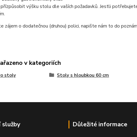
přízpůsobit výšku stolu dle vaších požadavků. Jestli potřebujete
ím.
te zájem o dodatečnou (druhou) polici, napište nám to do poznám
zařazeno v kategoriích
o stoly
Stoly s hloubkou 60 cm
í služby
Důležité informace