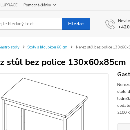
OLUPRÁCE
Pomocné články
Nevíte
Hledat
+420
astro stoly
Stoly s hloubkou 60 cm
Nerez stůl bez police 130x60
z stůl bez police 130x60x85cm
Gast
Nerezo
stolu d
lednič
dodate
2100 K