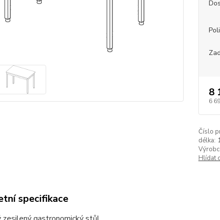
Dos
Pol
Zad
8 
6 6
Číslo p
délka:
Výrobc
Hlídat 
tní specifikace
 zesilený gastronomický stůl.