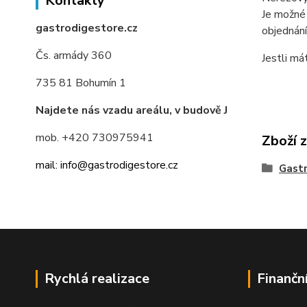
Kontakty
Je možné 
gastrodigestore.cz
objednán
Čs. armády 360
Jestli má
735 81 Bohumín 1
Najdete nás vzadu areálu, v budově J
mob. +420 730975941
Zboží 
mail: info@gastrodigestore.cz
Gastr
Rychlá realizace
Finančn