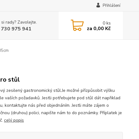
Přihlášení
 si rady? Zavolejte.
0
ks
za
0,00 Kč
 730 975 941
x85cm
ro stůl
vý zesilený gastronomický stůl.Je možné přízpůsobit výšku
le vaších požadavků. Jestli potřebujete pod stůl dát napřiklad
ku, kontaktujte nás před objednáním. Jestli máte zájem o
čnou (druhou) polici, napište nám to do poznámky. Příplatek je
č.
celý popis