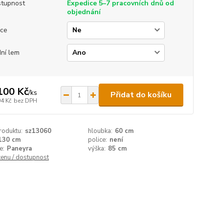
tupnost
Expedice 5–7 pracovních dnů od
objednání
ice
ní lem
100 Kč
/
ks
Přidat do košíku
94 Kč
bez DPH
roduktu:
sz13060
hloubka:
60 cm
130 cm
police:
není
e:
Paneyra
výška:
85 cm
cenu / dostupnost