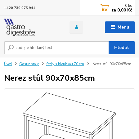
0
ks
+420 730 975 941
za
0,00 Kč
Menu
Hledat
Úvod
Gastro stoly
Stoly s hloubkou 70 cm
Nerez stůl 90x70x85cm
Nerez stůl 90x70x85cm