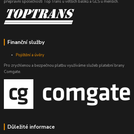
přepravní společností TopTrans u větších balíků a GLS u menších.
Finanční služby
Pojištění a úvěry
Pro zrychlenou a bezpečnou platbu využíváme služeb platební brany
Comgate.
Důležité informace