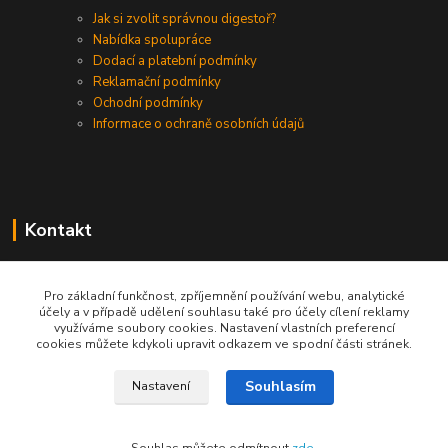
Jak si zvolit správnou digestoř?
Nabídka spolupráce
Dodací a platební podmínky
Reklamační podmínky
Ochodní podmínky
Informace o ochraně osobních údajů
Kontakt
+420 730 975 941
Pro základní funkčnost, zpříjemnění používání webu, analytické
účely a v případě udělení souhlasu také pro účely cílení reklamy
info@gastrodigestore.cz
využíváme soubory cookies. Nastavení vlastních preferencí
cookies můžete kdykoli upravit odkazem ve spodní části stránek.
Souhlasím
Nastavení