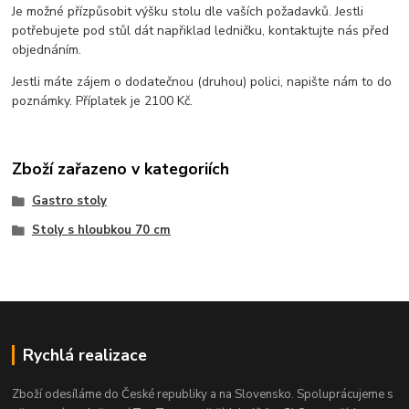
Je možné přízpůsobit výšku stolu dle vaších požadavků. Jestli
potřebujete pod stůl dát napřiklad ledničku, kontaktujte nás před
objednáním.
Jestli máte zájem o dodatečnou (druhou) polici, napište nám to do
poznámky. Příplatek je 2100 Kč.
Zboží zařazeno v kategoriích
Gastro stoly
Stoly s hloubkou 70 cm
Rychlá realizace
Zboží odesíláme do České republiky a na Slovensko. Spoluprácujeme s