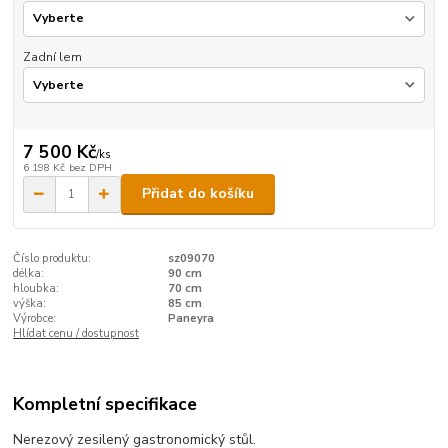
Zadní lem
7 500 Kč
/
ks
6 198 Kč
bez DPH
Přidat do košíku
Číslo produktu:
sz09070
délka:
90 cm
hloubka:
70 cm
výška:
85 cm
Výrobce:
Paneyra
Hlídat cenu / dostupnost
Kompletní specifikace
Nerezový zesilený gastronomický stůl.