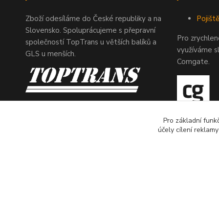
Zboží odesíláme do České republiky a na
Pojiště
Slovensko. Spoluprácujeme s přepravní
Pro zrychle
společností TopTrans u větších balíků a
využíváme s
GLS u menších.
Comgate.
Pro základní funk
účely cílení reklam