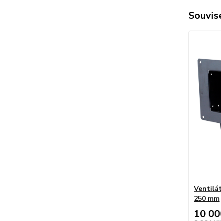
Souvise
Ventilá
250 mm
10 00