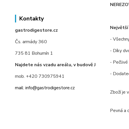
NEREZOV
Kontakty
Největší
gastrodigestore.cz
- Všechny
Čs. armády 360
- Díky dv
735 81 Bohumín 1
- Pečlivé
Najdete nás vzadu areálu, v budově J
- Dodateč
mob. +420 730975941
mail: info@gastrodigestore.cz
Zboží je 
Pevná a 