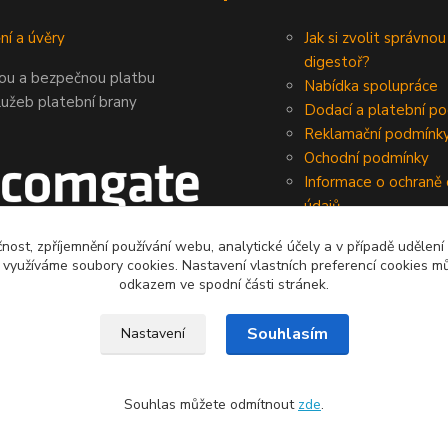
ní a úvěry
Jak si zvolit správnou
digestoř?
nou a bezpečnou platbu
Nabídka spolupráce
lužeb platební brany
Dodací a platební p
Reklamační podmínk
Ochodní podmínky
Informace o ochraně
údajů
čnost, zpříjemnění používání webu, analytické účely a v případě udělení
y využíváme soubory cookies. Nastavení vlastních preferencí cookies mů
odkazem ve spodní části stránek.
Souhlasím
Nastavení
Souhlas můžete odmítnout
zde
.