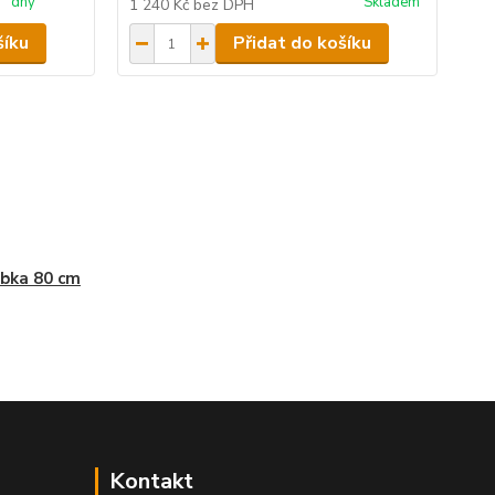
dny
Skladem
1 240 Kč
bez DPH
1 
šíku
Přidat do košíku
bka 80 cm
Kontakt