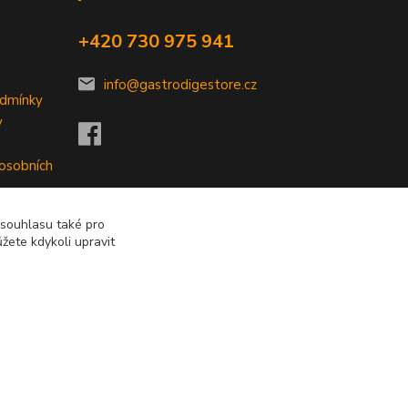
+420 730 975 941
info@gastrodigestore.cz
odmínky
y
 osobních
 souhlasu také pro
žete kdykoli upravit
Vytvořeno na
Eshop-rychle.cz