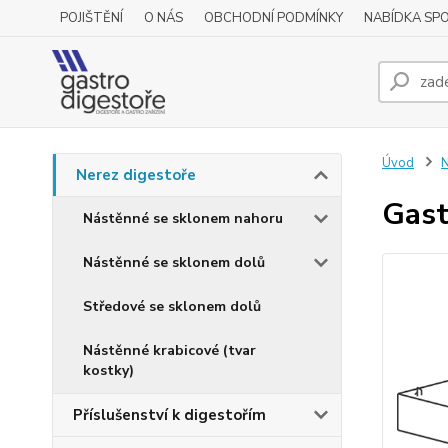
POJIŠTĚNÍ
O NÁS
OBCHODNÍ PODMÍNKY
NABÍDKA SP
Úvod
N
Nerez digestoře
Gast
Nástěnné se sklonem nahoru
Nástěnné se sklonem dolů
Středové se sklonem dolů
Nástěnné krabicové (tvar
kostky)
Příslušenství k digestořím