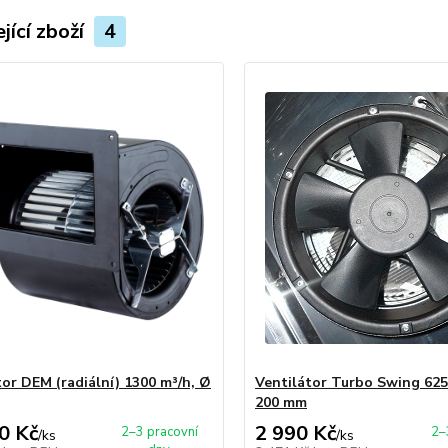
jící zboží
4
tor DEM (radiální) 1300 m³/h, Ø
Ventilátor Turbo Swing 625
200 mm
0 Kč
2 990 Kč
2–3 pracovní
2–
/
ks
/
ks