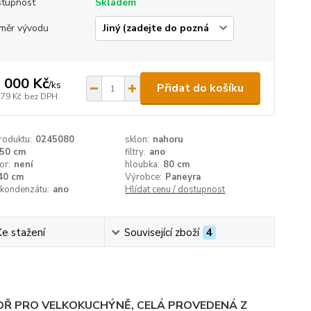
tupnost
Skladem
měr vývodu
 000 Kč
/
ks
Přidat do košíku
579 Kč
bez DPH
roduktu:
0245080
sklon:
nahoru
50 cm
filtry:
ano
or:
není
hloubka:
80 cm
40 cm
Výrobce:
Paneyra
 kondenzátu:
ano
Hlídat cenu / dostupnost
Ke stažení
Související zboží
4
OŘ PRO VELKOKUCHÝNĚ, CELÁ PROVEDENÁ Z