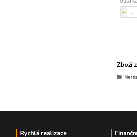
8 264 K
Zboží 
Nerez
Rychlá realizace
Finančn