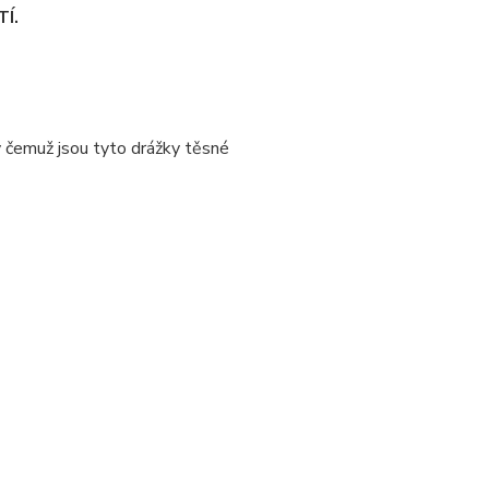
Í.
y čemuž jsou tyto drážky těsné