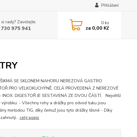
Přihlášení
 si rady? Zavolejte.
0
ks
za
0,00 Kč
 730 975 941
LTRY
ŠIKMÁ SE SKLONEM NAHORU NEREZOVÁ GASTRO
TOŘ PRO VELKOKUCHÝNĚ, CELÁ PROVEDENÁ Z NEREZOVÉ
 - INOX. DIGESTOŘ JE SESTAVENÁ ZE DVOU ČÁSTÍ. Největší
 výrobku: - Všechny rohy a drážky pro odvod tuku jsou
ány metodou TIG, díky čemuž jsou tyto drážky těsné - Díky
 zahnutý...
celý popis