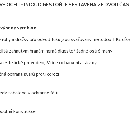
É OCELI - INOX. DIGESTOŘ JE SESTAVENÁ ZE DVOU ČÁST
 výhody výrobku:
 rohy a drážky pro odvod tuku jsou svařovány metodou TIG, dík
ojitě zahnutým hranám nemá digestoř žádné ostré hrany
 a estetické provedení, žádné odbarvení a skvrny
ná ochrana svarů proti korozi
vždy zabaleno v ochranné fólii.
odolná konstrukce.