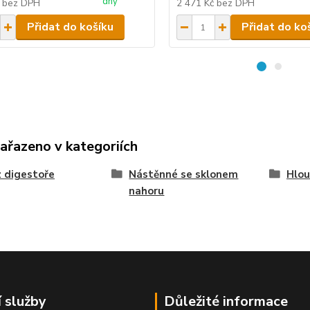
dny
č
bez DPH
2 471 Kč
bez DPH
Přidat do košíku
Přidat do ko
zařazeno v kategoriích
 digestoře
Nástěnné se sklonem
Hlou
nahoru
í služby
Důležité informace