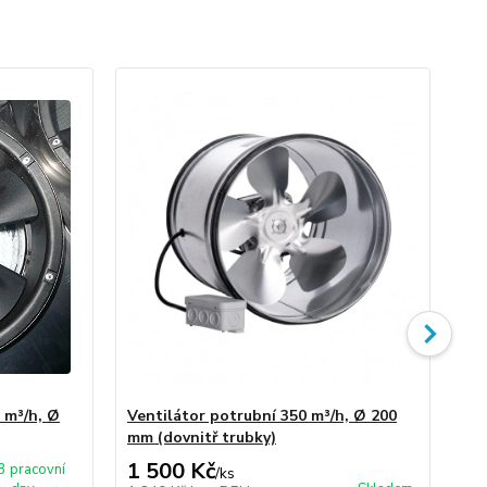
 m³/h, Ø
Ventilátor potrubní 350 m³/h, Ø 200
Ve
mm (dovnitř trubky)
mm
1 500 Kč
2 
3 pracovní
/
ks