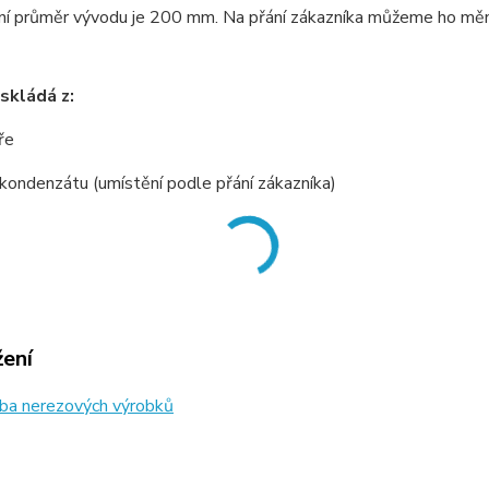
í průměr vývodu je 200 mm. Na přání zákazníka můžeme ho měnit
skládá z:
ře
 kondenzátu (umístění podle přání zákazníka)
žení
ba nerezových výrobků