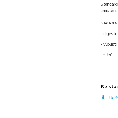
Standardn
umístění.
Sada se 
- digesto
- výpusti
- filtrů
Ke sta
Údrž