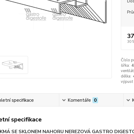
Dos
Prů
37
30 
Číslo p
šířka:
4
ventilát
délka:
výpusť
etní specifikace
Komentáře
0
tní specifikace
IKMÁ SE SKLONEM NAHORU NEREZOVÁ GASTRO DIGEST