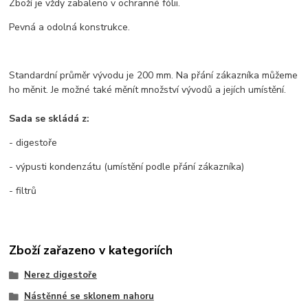
Zboží je vždy zabaleno v ochranné fólii.
Pevná a odolná konstrukce.
Standardní průměr vývodu je 200 mm. Na přání zákazníka můžeme
ho měnit. Je možné také měnít množství vývodů a jejích umístění.
Sada se skládá z:
- digestoře
- výpusti kondenzátu (umístění podle přání zákazníka)
- filtrů
Zboží zařazeno v kategoriích
Nerez digestoře
Nástěnné se sklonem nahoru