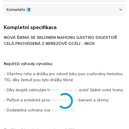
Komentáře
0
Kompletní specifikace
NOVÁ ŠIKMÁ SE SKLONEM NAHORU GASTRO DIGESTOŘ
CELÁ PROVEDENÁ Z NEREZOVÉ OCELI - INOX
Největší výhody výrobku:
- Všechny rohy a drážky pro odvod tuku jsou svařovány metodou
TIG, díky čemuž jsou tyto drážky těsné
- Díky dvojitě zahnutým hranám nemá digestoř žádné ostré hrany
- Pečlivé a estetické provedení, žádné odbarvení a skvrny
- Dodatečná ochrana svarů proti korozi