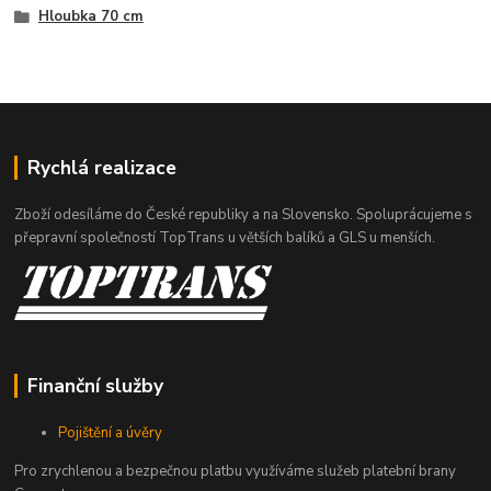
Hloubka 70 cm
Rychlá realizace
Zboží odesíláme do České republiky a na Slovensko. Spoluprácujeme s
přepravní společností TopTrans u větších balíků a GLS u menších.
Finanční služby
Pojištění a úvěry
Pro zrychlenou a bezpečnou platbu využíváme služeb platební brany