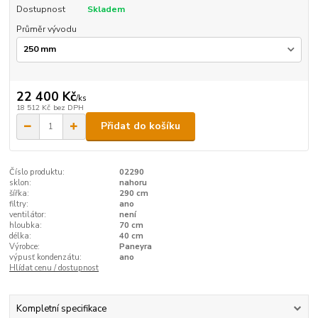
Dostupnost
Skladem
Průměr vývodu
22 400 Kč
/
ks
18 512 Kč
bez DPH
Přidat do košíku
Číslo produktu:
02290
sklon:
nahoru
šířka:
290 cm
filtry:
ano
ventilátor:
není
hloubka:
70 cm
délka:
40 cm
Výrobce:
Paneyra
výpusť kondenzátu:
ano
Hlídat cenu / dostupnost
Kompletní specifikace