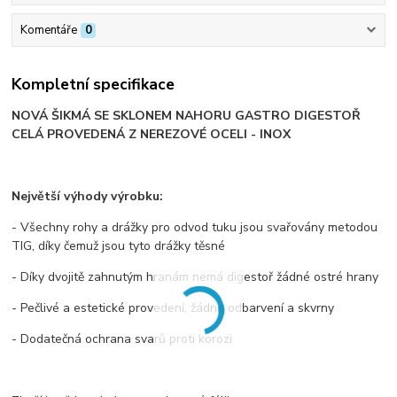
Komentáře
0
Kompletní specifikace
NOVÁ ŠIKMÁ SE SKLONEM NAHORU GASTRO DIGESTOŘ
CELÁ PROVEDENÁ Z NEREZOVÉ OCELI - INOX
Největší výhody výrobku:
- Všechny rohy a drážky pro odvod tuku jsou svařovány metodou
TIG, díky čemuž jsou tyto drážky těsné
- Díky dvojitě zahnutým hranám nemá digestoř žádné ostré hrany
- Pečlivé a estetické provedení, žádné odbarvení a skvrny
- Dodatečná ochrana svarů proti korozi