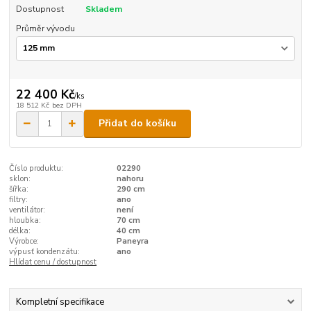
Dostupnost
Skladem
Průměr vývodu
22 400 Kč
/
ks
18 512 Kč
bez DPH
Přidat do košíku
Číslo produktu:
02290
sklon:
nahoru
šířka:
290 cm
filtry:
ano
ventilátor:
není
hloubka:
70 cm
délka:
40 cm
Výrobce:
Paneyra
výpusť kondenzátu:
ano
Hlídat cenu / dostupnost
Kompletní specifikace