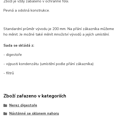
Zboží je vždy zabaleno v ochranné fólii.
Pevná a odolná konstrukce.
Standardní průměr vývodu je 200 mm. Na přání zákazníka můžeme
ho měnit. Je možné také měnít množství vývodů a jejích umístění.
Sada se skládá z:
- digestoře
- výpusti kondenzátu (umístění podle přání zákazníka)
- filtrů
Zboží zařazeno v kategoriích
Nerez digestoře
Nástěnné se sklonem nahoru