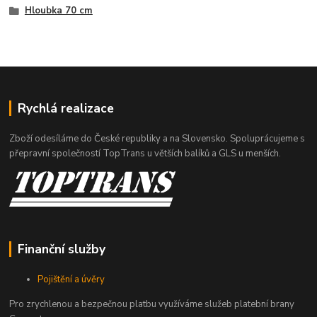
Hloubka 70 cm
Rychlá realizace
Zboží odesíláme do České republiky a na Slovensko. Spoluprácujeme s
přepravní společností TopTrans u větších balíků a GLS u menších.
Finanční služby
Pojištění a úvěry
Pro zrychlenou a bezpečnou platbu využíváme služeb platební brany