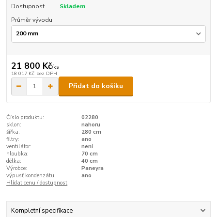
Dostupnost
Skladem
Průměr vývodu
21 800 Kč
/
ks
18 017 Kč
bez DPH
Přidat do košíku
Číslo produktu:
02280
sklon:
nahoru
šířka:
280 cm
filtry:
ano
ventilátor:
není
hloubka:
70 cm
délka:
40 cm
Výrobce:
Paneyra
výpusť kondenzátu:
ano
Hlídat cenu / dostupnost
Kompletní specifikace