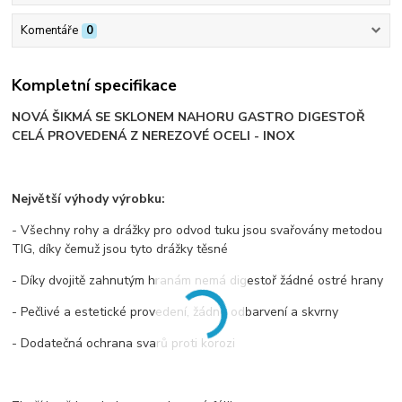
Komentáře
0
Kompletní specifikace
NOVÁ ŠIKMÁ SE SKLONEM NAHORU GASTRO DIGESTOŘ
CELÁ PROVEDENÁ Z NEREZOVÉ OCELI - INOX
Největší výhody výrobku:
- Všechny rohy a drážky pro odvod tuku jsou svařovány metodou
TIG, díky čemuž jsou tyto drážky těsné
- Díky dvojitě zahnutým hranám nemá digestoř žádné ostré hrany
- Pečlivé a estetické provedení, žádné odbarvení a skvrny
- Dodatečná ochrana svarů proti korozi