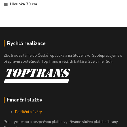
Hloubka 70 cm
Rychlá realizace
Zboží odesíláme do České republiky a na Slovensko. Spoluprácujeme s
přepravní společností TopTrans u větších balíků a GLS u menších.
Finanční služby
Pojištění a úvěry
Pro zrychlenou a bezpečnou platbu využíváme služeb platební brany