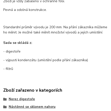
Zboží je vždy zabaleno v ochranné fólii.
Pevná a odolná konstrukce.
Standardní průměr vývodu je 200 mm. Na přání zákazníka můžeme
ho měnit. Je možné také měnít množství vývodů a jejích umístění.
Sada se skládá z:
- digestoře
- výpusti kondenzátu (umístění podle přání zákazníka)
- filtrů
Zboží zařazeno v kategoriích
Nerez digestoře
Nástěnné se sklonem nahoru