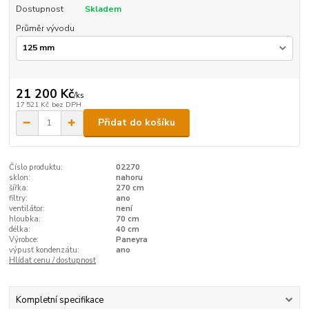
Dostupnost
Skladem
Průměr vývodu
21 200 Kč
/
ks
17 521 Kč
bez DPH
Přidat do košíku
Číslo produktu:
02270
sklon:
nahoru
šířka:
270 cm
filtry:
ano
ventilátor:
není
hloubka:
70 cm
délka:
40 cm
Výrobce:
Paneyra
výpusť kondenzátu:
ano
Hlídat cenu / dostupnost
Kompletní specifikace