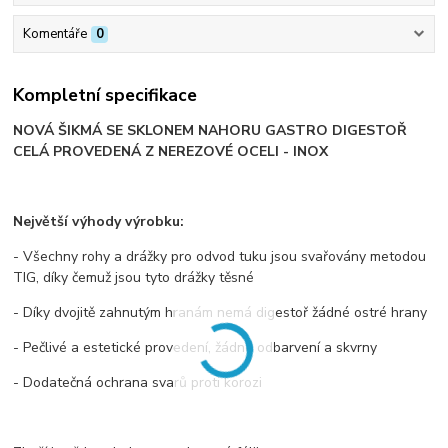
Komentáře
0
Kompletní specifikace
NOVÁ ŠIKMÁ SE SKLONEM NAHORU GASTRO DIGESTOŘ
CELÁ PROVEDENÁ Z NEREZOVÉ OCELI - INOX
Největší výhody výrobku:
- Všechny rohy a drážky pro odvod tuku jsou svařovány metodou
TIG, díky čemuž jsou tyto drážky těsné
- Díky dvojitě zahnutým hranám nemá digestoř žádné ostré hrany
- Pečlivé a estetické provedení, žádné odbarvení a skvrny
- Dodatečná ochrana svarů proti korozi