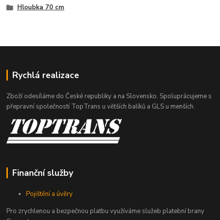
Hloubka 70 cm
Rychlá realizace
Zboží odesíláme do České republiky a na Slovensko. Spoluprácujeme s
přepravní společností TopTrans u větších balíků a GLS u menších.
Finanční služby
Pojištění a úvěry
Pro zrychlenou a bezpečnou platbu využíváme služeb platební brany