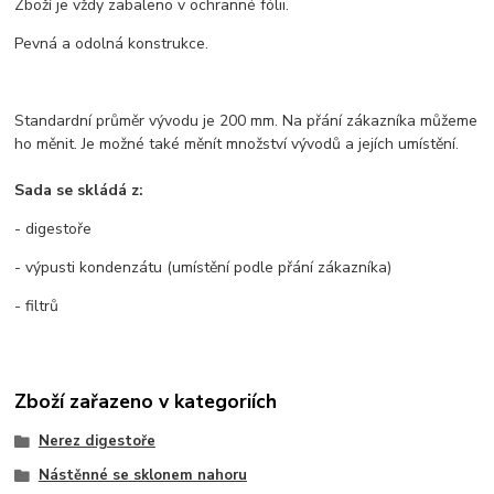
Zboží je vždy zabaleno v ochranné fólii.
Pevná a odolná konstrukce.
Standardní průměr vývodu je 200 mm. Na přání zákazníka můžeme
ho měnit. Je možné také měnít množství vývodů a jejích umístění.
Sada se skládá z:
- digestoře
- výpusti kondenzátu (umístění podle přání zákazníka)
- filtrů
Zboží zařazeno v kategoriích
Nerez digestoře
Nástěnné se sklonem nahoru