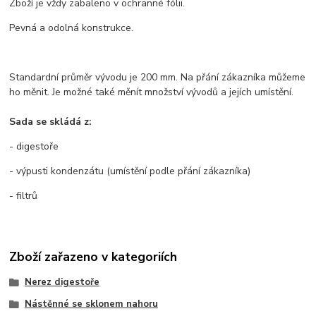
Zboží je vždy zabaleno v ochranné fólii.
Pevná a odolná konstrukce.
Standardní průměr vývodu je 200 mm. Na přání zákazníka můžeme
ho měnit. Je možné také měnít množství vývodů a jejích umístění.
Sada se skládá z:
- digestoře
- výpusti kondenzátu (umístění podle přání zákazníka)
- filtrů
Zboží zařazeno v kategoriích
Nerez digestoře
Nástěnné se sklonem nahoru