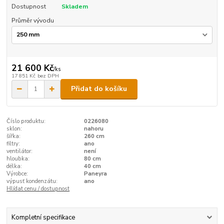
Dostupnost
Skladem
Průměr vývodu
21 600 Kč
/
ks
17 851 Kč
bez DPH
Přidat do košíku
Číslo produktu:
0226080
sklon:
nahoru
šířka:
260 cm
filtry:
ano
ventilátor:
není
hloubka:
80 cm
délka:
40 cm
Výrobce:
Paneyra
výpusť kondenzátu:
ano
Hlídat cenu / dostupnost
Kompletní specifikace