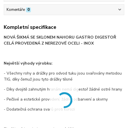
Komentáře
0
Kompletní specifikace
NOVÁ ŠIKMÁ SE SKLONEM NAHORU GASTRO DIGESTOŘ
CELÁ PROVEDENÁ Z NEREZOVÉ OCELI - INOX
Největší výhody výrobku:
- Všechny rohy a drážky pro odvod tuku jsou svařovány metodou
TIG, díky čemuž jsou tyto drážky těsné
- Díky dvojitě zahnutým hranám nemá digestoř žádné ostré hrany
- Pečlivé a estetické provedení, žádné odbarvení a skvrny
- Dodatečná ochrana svarů proti korozi