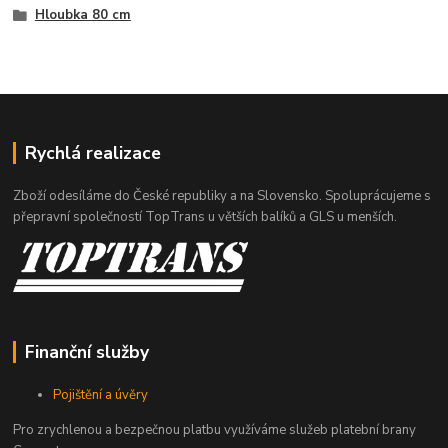
Hloubka 80 cm
Rychlá realizace
Zboží odesíláme do České republiky a na Slovensko. Spoluprácujeme s
přepravní společností TopTrans u větších balíků a GLS u menších.
Finanční služby
Pojištění a úvěry
Pro zrychlenou a bezpečnou platbu využíváme služeb platební brany