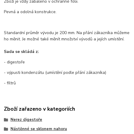
Zboží je vždy zabaleno v ochranné fólii.
Pevná a odolná konstrukce.
Standardní průměr vývodu je 200 mm. Na přání zákazníka můžeme
ho měnit. Je možné také měnít množství vývodů a jejích umístění.
Sada se skládá z:
- digestoře
- výpusti kondenzátu (umístění podle přání zákazníka)
- filtrů
Zboží zařazeno v kategoriích
Nerez digestoře
Nástěnné se sklonem nahoru