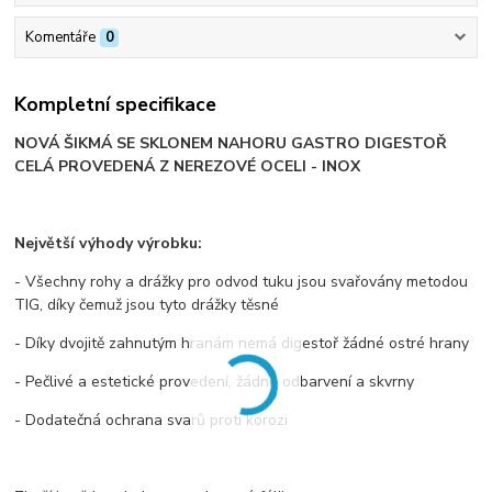
Komentáře
0
Kompletní specifikace
NOVÁ ŠIKMÁ SE SKLONEM NAHORU GASTRO DIGESTOŘ
CELÁ PROVEDENÁ Z NEREZOVÉ OCELI - INOX
Největší výhody výrobku:
- Všechny rohy a drážky pro odvod tuku jsou svařovány metodou
TIG, díky čemuž jsou tyto drážky těsné
- Díky dvojitě zahnutým hranám nemá digestoř žádné ostré hrany
- Pečlivé a estetické provedení, žádné odbarvení a skvrny
- Dodatečná ochrana svarů proti korozi