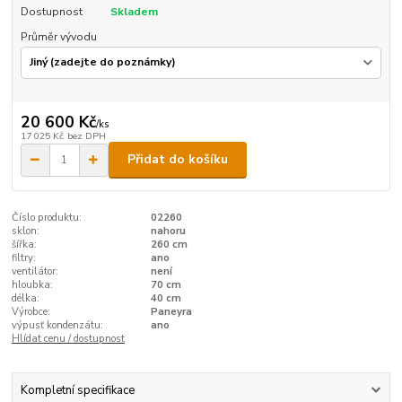
Dostupnost
Skladem
Průměr vývodu
20 600 Kč
/
ks
17 025 Kč
bez DPH
Přidat do košíku
Číslo produktu:
02260
sklon:
nahoru
šířka:
260 cm
filtry:
ano
ventilátor:
není
hloubka:
70 cm
délka:
40 cm
Výrobce:
Paneyra
výpusť kondenzátu:
ano
Hlídat cenu / dostupnost
Kompletní specifikace