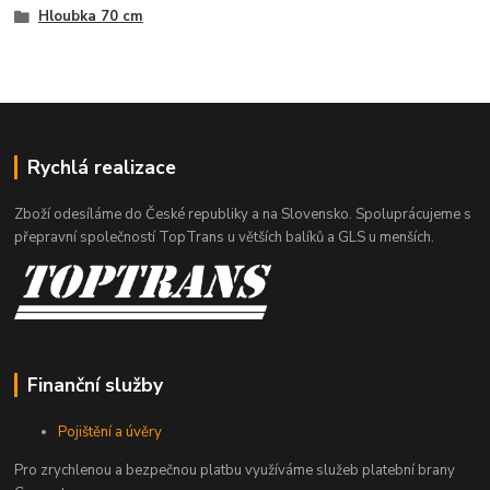
Hloubka 70 cm
Rychlá realizace
Zboží odesíláme do České republiky a na Slovensko. Spoluprácujeme s
přepravní společností TopTrans u větších balíků a GLS u menších.
Finanční služby
Pojištění a úvěry
Pro zrychlenou a bezpečnou platbu využíváme služeb platební brany