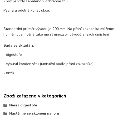
Zboží je vždy zabaleno v ochranné fólii.
Pevná a odolná konstrukce.
Standardní průměr vývodu je 200 mm. Na přání zákazníka můžeme
ho měnit. Je možné také měnít množství vývodů a jejích umístění.
Sada se skládá z:
- digestoře
- výpusti kondenzátu (umístění podle přání zákazníka)
- filtrů
Zboží zařazeno v kategoriích
Nerez digestoře
Nástěnné se sklonem nahoru