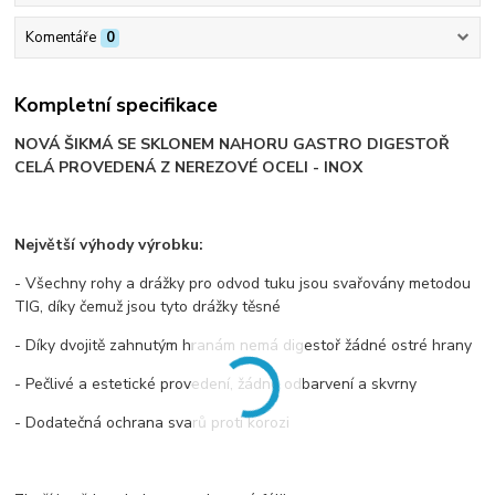
Komentáře
0
Kompletní specifikace
NOVÁ ŠIKMÁ SE SKLONEM NAHORU GASTRO DIGESTOŘ
CELÁ PROVEDENÁ Z NEREZOVÉ OCELI - INOX
Největší výhody výrobku:
- Všechny rohy a drážky pro odvod tuku jsou svařovány metodou
TIG, díky čemuž jsou tyto drážky těsné
- Díky dvojitě zahnutým hranám nemá digestoř žádné ostré hrany
- Pečlivé a estetické provedení, žádné odbarvení a skvrny
- Dodatečná ochrana svarů proti korozi