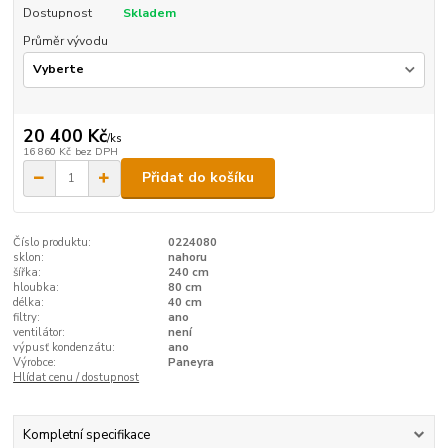
Dostupnost
Skladem
Průměr vývodu
20 400 Kč
/
ks
16 860 Kč
bez DPH
Přidat do košíku
Číslo produktu:
0224080
sklon:
nahoru
šířka:
240 cm
hloubka:
80 cm
délka:
40 cm
filtry:
ano
ventilátor:
není
výpusť kondenzátu:
ano
Výrobce:
Paneyra
Hlídat cenu / dostupnost
Kompletní specifikace