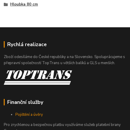
Hloubka 80 cm
Rychlá realizace
Zboží odesíláme do České republiky a na Slovensko. Spoluprácujeme s
přepravní společností TopTrans u větších balíků a GLS u menších.
Finanční služby
Pojištění a úvěry
Pro zrychlenou a bezpečnou platbu využíváme služeb platební brany