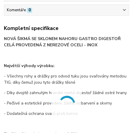
Komentáře
0
Kompletní specifikace
NOVÁ ŠIKMÁ SE SKLONEM NAHORU GASTRO DIGESTOŘ
CELÁ PROVEDENÁ Z NEREZOVÉ OCELI - INOX
Největší výhody výrobku:
- Všechny rohy a drážky pro odvod tuku jsou svařovány metodou
TIG, díky čemuž jsou tyto drážky těsné
- Díky dvojitě zahnutým hranám nemá digestoř žádné ostré hrany
- Pečlivé a estetické provedení, žádné odbarvení a skvrny
- Dodatečná ochrana svarů proti korozi