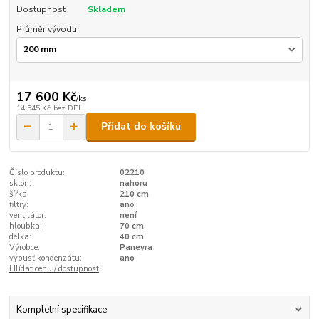
Dostupnost
Skladem
Průměr vývodu
17 600 Kč
/
ks
14 545 Kč
bez DPH
Přidat do košíku
Číslo produktu:
02210
sklon:
nahoru
šířka:
210 cm
filtry:
ano
ventilátor:
není
hloubka:
70 cm
délka:
40 cm
Výrobce:
Paneyra
výpusť kondenzátu:
ano
Hlídat cenu / dostupnost
Kompletní specifikace