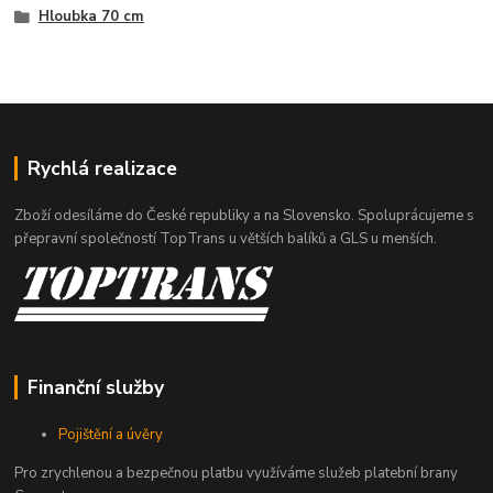
Hloubka 70 cm
Rychlá realizace
Zboží odesíláme do České republiky a na Slovensko. Spoluprácujeme s
přepravní společností TopTrans u větších balíků a GLS u menších.
Finanční služby
Pojištění a úvěry
Pro zrychlenou a bezpečnou platbu využíváme služeb platební brany