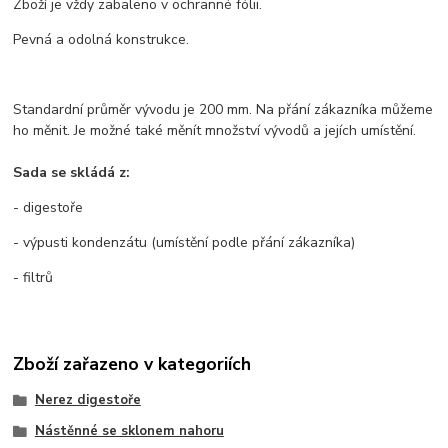
Zboží je vždy zabaleno v ochranné fólii.
Pevná a odolná konstrukce.
Standardní průměr vývodu je 200 mm. Na přání zákazníka můžeme
ho měnit. Je možné také měnít množství vývodů a jejích umístění.
Sada se skládá z:
- digestoře
- výpusti kondenzátu (umístění podle přání zákazníka)
- filtrů
Zboží zařazeno v kategoriích
Nerez digestoře
Nástěnné se sklonem nahoru