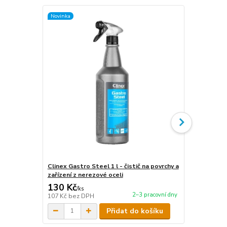
Novinka
Novinka
Clinex Gastro Steel 1 l - čistič na povrchy a
Clinex Gastr
zařízení z nerezové oceli
zařízení z n
130 Kč
440 Kč
/
ks
/
ks
2–3 pracovní dny
107 Kč
bez DPH
364 Kč
bez 
Přidat do košíku