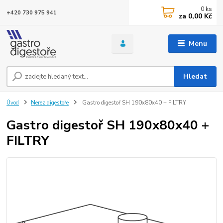
0
ks
+420 730 975 941
za
0,00 Kč
Menu
Hledat
Úvod
Nerez digestoře
Gastro digestoř SH 190x80x40 + FILTRY
Gastro digestoř SH 190x80x40 +
FILTRY