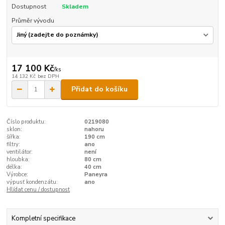
Dostupnost
Skladem
Průměr vývodu
17 100 Kč
/
ks
14 132 Kč
bez DPH
Přidat do košíku
Číslo produktu:
0219080
sklon:
nahoru
šířka:
190 cm
filtry:
ano
ventilátor:
není
hloubka:
80 cm
délka:
40 cm
Výrobce:
Paneyra
výpusť kondenzátu:
ano
Hlídat cenu / dostupnost
Kompletní specifikace