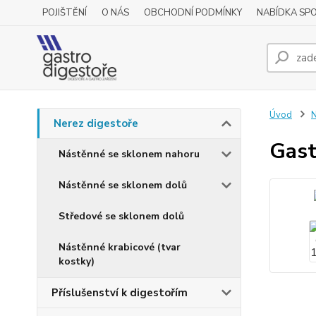
POJIŠTĚNÍ
O NÁS
OBCHODNÍ PODMÍNKY
NABÍDKA SP
Úvod
N
Nerez digestoře
Gast
Nástěnné se sklonem nahoru
Nástěnné se sklonem dolů
Středové se sklonem dolů
Nástěnné krabicové (tvar
kostky)
Příslušenství k digestořím