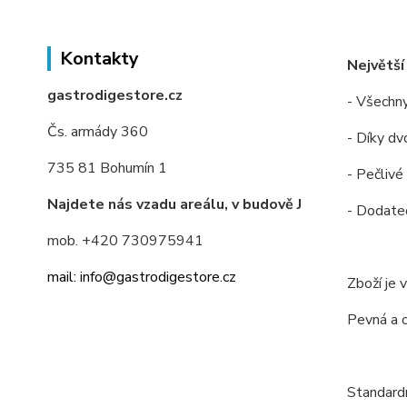
Kontakty
Největší
gastrodigestore.cz
- Všechny
Čs. armády 360
- Díky dv
735 81 Bohumín 1
- Pečlivé
Najdete nás vzadu areálu, v budově J
- Dodateč
mob. +420 730975941
mail: info@gastrodigestore.cz
Zboží je 
Pevná a 
Standardn