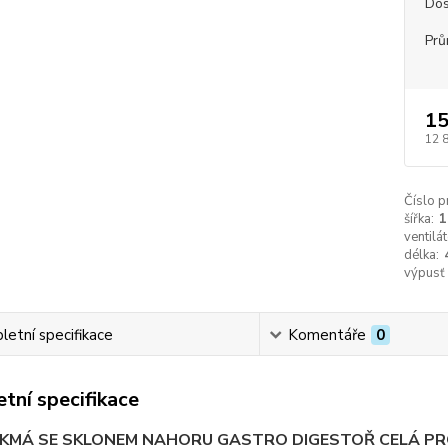
Dos
Prů
15
12 
Číslo p
šířka:
1
ventilát
délka:
výpusť
etní specifikace
Komentáře
0
tní specifikace
IKMÁ SE SKLONEM NAHORU GASTRO DIGESTOŘ CELÁ PRO