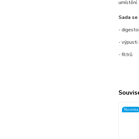
umístění.
Sada se 
- digesto
- výpusti
- filtrů
Souvise
Novinka