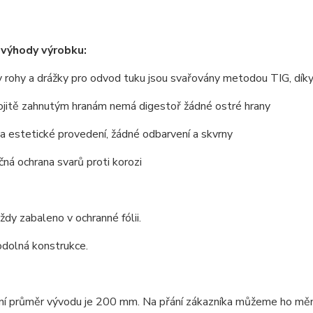
 výhody výrobku:
 rohy a drážky pro odvod tuku jsou svařovány metodou TIG, dík
ojitě zahnutým hranám nemá digestoř žádné ostré hrany
 a estetické provedení, žádné odbarvení a skvrny
ná ochrana svarů proti korozi
vždy zabaleno v ochranné fólii.
odolná konstrukce.
í průměr vývodu je 200 mm. Na přání zákazníka můžeme ho měnit