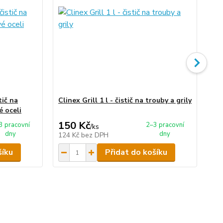
tič na
Clinex Grill 1 l - čistič na trouby a grily
Cli
é oceli
150 Kč
6
3 pracovní
2–3 pracovní
/
ks
dny
dny
124 Kč
bez DPH
55
šíku
Přidat do košíku