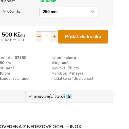
tupnost
Skladem
měr vývodu
 500 Kč
/
ks
Přidat do košíku
810 Kč
bez DPH
roduktu:
02180
sklon:
nahoru
80 cm
filtry:
ano
or:
není
hloubka:
70 cm
40 cm
Výrobce:
Paneyra
 kondenzátu:
ano
Hlídat cenu / dostupnost
Související zboží
5
VEDENÁ Z NEREZOVÉ OCELI - INOX