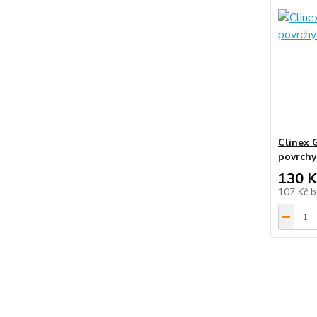
Clinex G
povrchy 
130 K
107 Kč
b