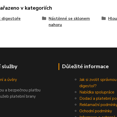
zařazeno v kategoriích
 digestoře
Nástěnné se sklonem
Hlou
nahoru
í služby
Důležité informace
ní a úvěry
Jak si zvolit správnou
digestoř?
nou a bezpečnou platbu
Nabídka spolupráce
lužeb platební brany
Dodací a platební p
Reklamační podmínk
Ochodní podmínky