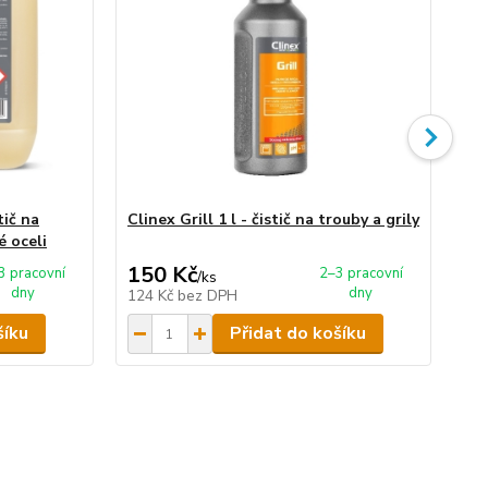
tič na
Clinex Grill 1 l - čistič na trouby a grily
Cli
é oceli
150 Kč
6
3 pracovní
2–3 pracovní
/
ks
dny
dny
124 Kč
bez DPH
55
šíku
Přidat do košíku