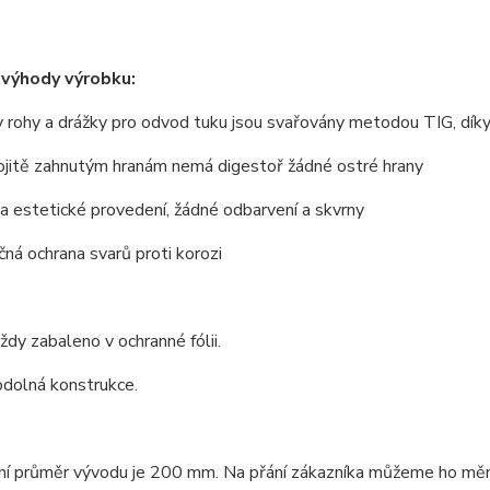
 výhody výrobku:
 rohy a drážky pro odvod tuku jsou svařovány metodou TIG, dík
ojitě zahnutým hranám nemá digestoř žádné ostré hrany
 a estetické provedení, žádné odbarvení a skvrny
ná ochrana svarů proti korozi
vždy zabaleno v ochranné fólii.
odolná konstrukce.
í průměr vývodu je 200 mm. Na přání zákazníka můžeme ho měnit