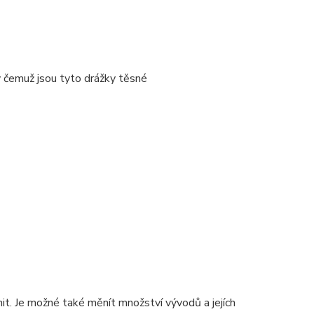
y čemuž jsou tyto drážky těsné
. Je možné také měnít množství vývodů a jejích