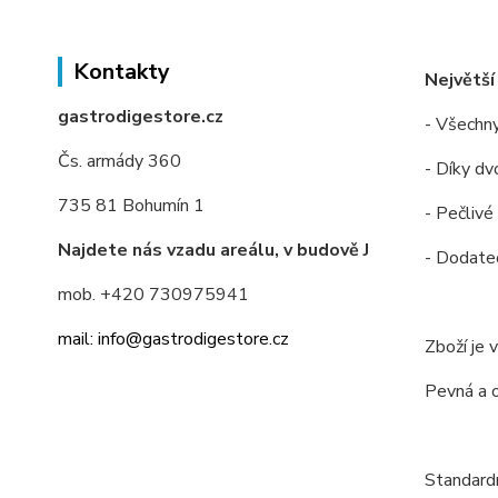
Kontakty
Největší
gastrodigestore.cz
- Všechny
Čs. armády 360
- Díky dv
735 81 Bohumín 1
- Pečlivé
Najdete nás vzadu areálu, v budově J
- Dodateč
mob. +420 730975941
mail: info@gastrodigestore.cz
Zboží je 
Pevná a 
Standardn