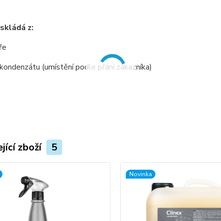
skládá z:
ře
 kondenzátu (umístění podle přání zákazníka)
jící zboží
5
Novinka