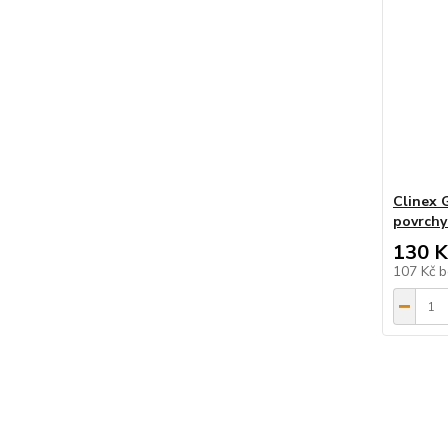
Clinex G
povrchy 
130 K
107 Kč
b