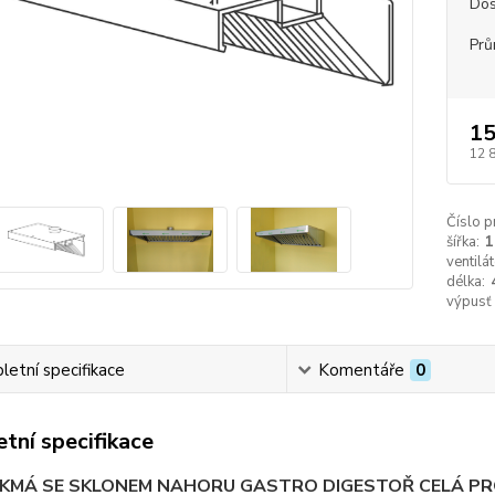
Dos
Prů
15
12 
Číslo p
šířka:
1
ventilát
délka:
výpusť
etní specifikace
Komentáře
0
tní specifikace
IKMÁ SE SKLONEM NAHORU GASTRO DIGESTOŘ CELÁ PRO