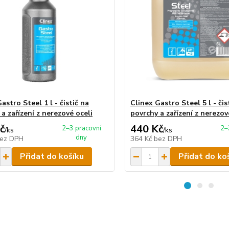
astro Steel 1 l - čistič na
Clinex Gastro Steel 5 l - čis
a zařízení z nerezové oceli
povrchy a zařízení z nerezov
č
440 Kč
2–3 pracovní
2–
/
ks
/
ks
dny
ez DPH
364 Kč
bez DPH
Přidat do košíku
Přidat do ko