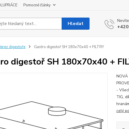
OLUPRÁCE
Pomocné články
Nevíte
Hledat
+420
erez digestoře
Gastro digestoř SH 180x70x40 + FILTRY
ro digestoř SH 180x70x40 + FI
NOVÁ 
PROVE
- Všec
TIG, d
hranám
celý p