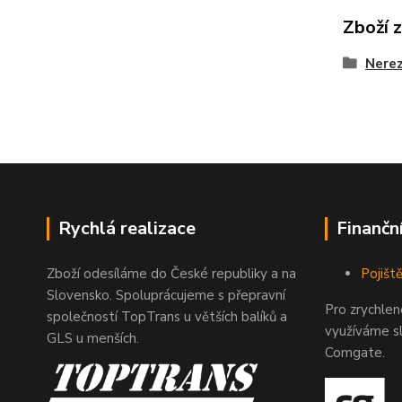
Zboží 
Nerez
Rychlá realizace
Finančn
Zboží odesíláme do České republiky a na
Pojiště
Slovensko. Spoluprácujeme s přepravní
Pro zrychle
společností TopTrans u větších balíků a
využíváme s
GLS u menších.
Comgate.