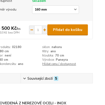
tupnost
Skladem
měr vývodu
 500 Kč
/
ks
Přidat do košíku
810 Kč
bez DPH
roduktu:
02180
sklon:
nahoru
80 cm
filtry:
ano
or:
není
hloubka:
70 cm
40 cm
Výrobce:
Paneyra
 kondenzátu:
ano
Hlídat cenu / dostupnost
Související zboží
5
VEDENÁ Z NEREZOVÉ OCELI - INOX