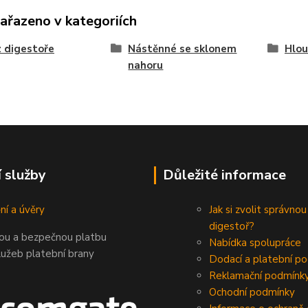
zařazeno v kategoriích
 digestoře
Nástěnné se sklonem
Hlou
nahoru
í služby
Důležité informace
ní a úvěry
Jak si zvolit správnou
digestoř?
nou a bezpečnou platbu
Nabídka spolupráce
lužeb platební brany
Dodací a platební p
Reklamační podmínk
Ochodní podmínky