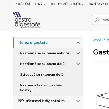
POJIŠTĚNÍ
O NÁS
OBCHODNÍ PODMÍNKY
NABÍDKA SP
Úvod
N
Nerez digestoře
Gast
Nástěnné se sklonem nahoru
Nástěnné se sklonem dolů
Středové se sklonem dolů
Nástěnné krabicové (tvar
kostky)
Příslušenství k digestořím