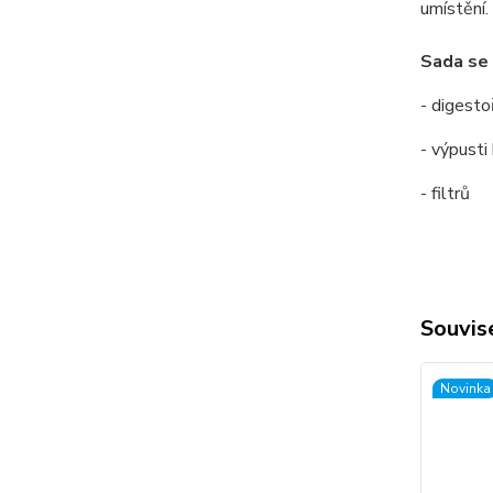
umístění.
Sada se 
- digesto
- výpusti
- filtrů
Souvise
Novinka