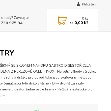
Přihlášení
 si rady? Zavolejte.
0
ks
za
0,00 Kč
 730 975 941
LTRY
ŠIKMÁ SE SKLONEM NAHORU GASTRO DIGESTOŘ CELÁ
DENÁ Z NEREZOVÉ OCELI - INOX Největší výhody výrobku:
hny rohy a drážky pro odvod tuku jsou svařovány metodou
íky čemuž jsou tyto drážky těsné - Díky dvojitě zahnutým
 nemá digestoř žádné ostré hrany - Pečlivé a estetické p...
opis