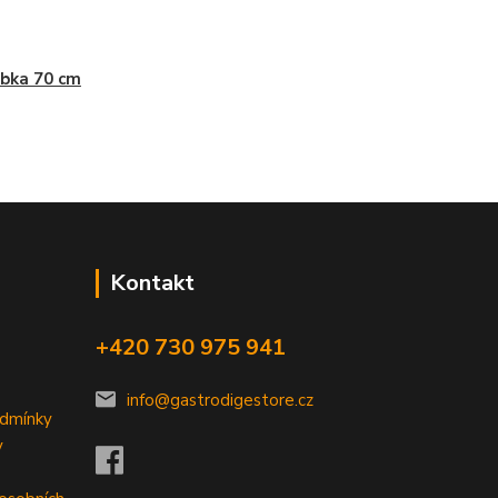
bka 70 cm
Kontakt
+420 730 975 941
info@gastrodigestore.cz
odmínky
y