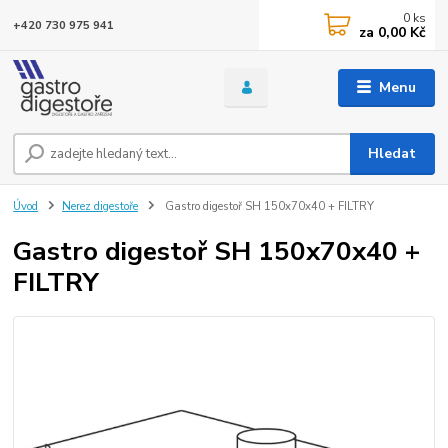
0
ks
+420 730 975 941
za
0,00 Kč
Menu
Hledat
Úvod
Nerez digestoře
Gastro digestoř SH 150x70x40 + FILTRY
Gastro digestoř SH 150x70x40 +
FILTRY