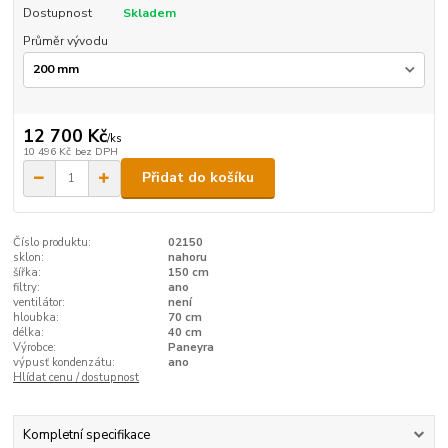
Dostupnost
Skladem
Průměr vývodu
12 700 Kč
/
ks
10 496 Kč
bez DPH
Přidat do košíku
Číslo produktu:
02150
sklon:
nahoru
šířka:
150 cm
filtry:
ano
ventilátor:
není
hloubka:
70 cm
délka:
40 cm
Výrobce:
Paneyra
výpusť kondenzátu:
ano
Hlídat cenu / dostupnost
Kompletní specifikace