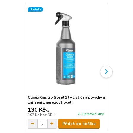
Novinka
Novinka
Clinex Gastro Steel 1 l - čistič na povrchy a
Clinex Gastr
zařízení z nerezové oceli
zařízení z n
130 Kč
440 Kč
/
ks
/
ks
2–3 pracovní dny
107 Kč
bez DPH
364 Kč
bez 
Přidat do košíku