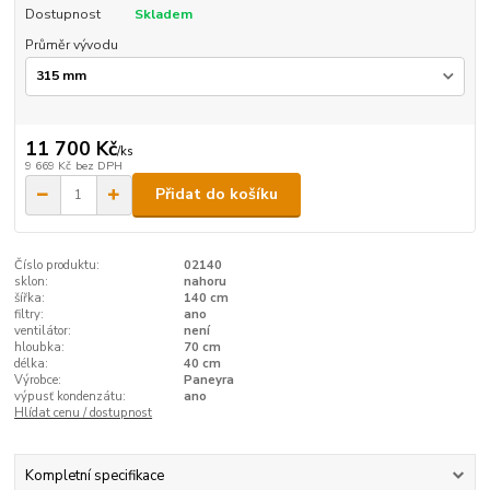
Dostupnost
Skladem
Průměr vývodu
11 700 Kč
/
ks
9 669 Kč
bez DPH
Přidat do košíku
Číslo produktu:
02140
sklon:
nahoru
šířka:
140 cm
filtry:
ano
ventilátor:
není
hloubka:
70 cm
délka:
40 cm
Výrobce:
Paneyra
výpusť kondenzátu:
ano
Hlídat cenu / dostupnost
Kompletní specifikace