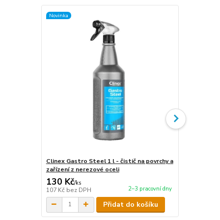
Novinka
Novinka
Clinex Gastro Steel 1 l - čistič na povrchy a
Clinex Gastr
zařízení z nerezové oceli
zařízení z n
130 Kč
440 Kč
/
ks
/
ks
2–3 pracovní dny
107 Kč
bez DPH
364 Kč
bez 
Přidat do košíku