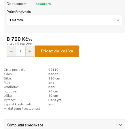
Dostupnost
Skladem
Průměr vývodu
8 700 Kč
/
ks
7 190 Kč
bez DPH
Přidat do košíku
Číslo produktu:
02110
sklon:
nahoru
šířka:
110 cm
filtry:
ano
ventilátor:
není
hloubka:
70 cm
délka:
40 cm
Výrobce:
Paneyra
výpusť kondenzátu:
ano
Hlídat cenu / dostupnost
Kompletní specifikace