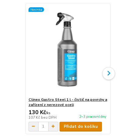
Novinka
Novinka
Clinex Gastro Steel 1 l - čistič na povrchy a
Clinex Gastr
zařízení z nerezové oceli
zařízení z n
130 Kč
440 Kč
/
ks
/
ks
2–3 pracovní dny
107 Kč
bez DPH
364 Kč
bez 
Přidat do košíku