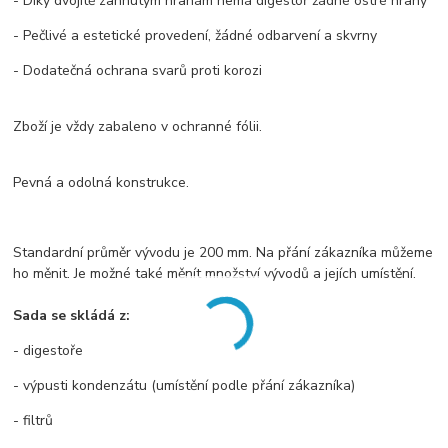
- Díky dvojitě zahnutým hranám nemá digestoř žádné ostré hrany
- Pečlivé a estetické provedení, žádné odbarvení a skvrny
- Dodatečná ochrana svarů proti korozi
Zboží je vždy zabaleno v ochranné fólii.
Pevná a odolná konstrukce.
Standardní průměr vývodu je 200 mm. Na přání zákazníka můžeme
ho měnit. Je možné také měnít množství vývodů a jejích umístění.
Sada se skládá z:
- digestoře
- výpusti kondenzátu (umístění podle přání zákazníka)
- filtrů