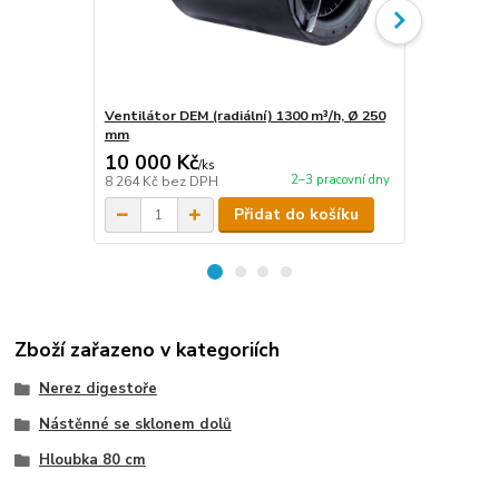
Ventilátor DEM (radiální) 1300 m³/h, Ø 250
Ventilátor 
mm
mm
10 000 Kč
2 990 Kč
/
ks
2–3 pracovní dny
8 264 Kč
bez DPH
2 471 Kč
bez
Přidat do košíku
Zboží zařazeno v kategoriích
Nerez digestoře
Nástěnné se sklonem dolů
Hloubka 80 cm