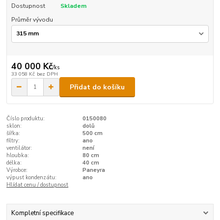
Dostupnost
Skladem
Průměr vývodu
40 000 Kč
/
ks
33 058 Kč
bez DPH
Přidat do košíku
Číslo produktu:
0150080
sklon:
dolů
šířka:
500 cm
filtry:
ano
ventilátor:
není
hloubka:
80 cm
délka:
40 cm
Výrobce:
Paneyra
výpusť kondenzátu:
ano
Hlídat cenu / dostupnost
Kompletní specifikace