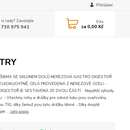
Přihlášení
 si rady? Zavolejte.
0
ks
za
0,00 Kč
 730 975 941
LTRY
ŠIKMÁ SE SKLONEM DOLŮ NEREZOVÁ GASTRO DIGESTOŘ
ELKOKUCHÝNĚ, CELÁ PROVEDENÁ Z NEREZOVÉ OCELI -
 DIGESTOŘ JE SESTAVENÁ ZE DVOU ČÁSTÍ. Největší výhody
u: - Všechny rohy a drážky pro odvod tuku jsou svařovány
u TIG, díky čemuž jsou tyto drážky těsné - Díky dvojitě
ým ...
celý popis