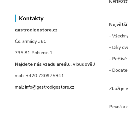
NEREZOV
Kontakty
Největší
gastrodigestore.cz
- Všechny
Čs. armády 360
- Díky dv
735 81 Bohumín 1
- Pečlivé
Najdete nás vzadu areálu, v budově J
- Dodateč
mob. +420 730975941
mail: info@gastrodigestore.cz
Zboží je 
Pevná a 