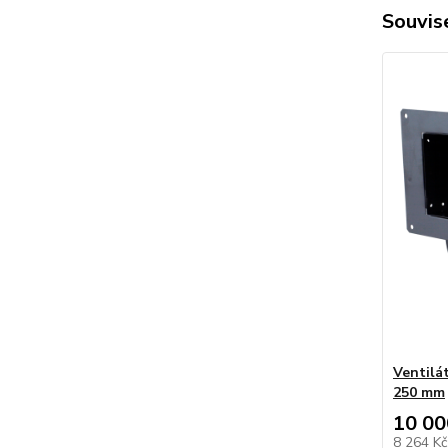
Souvise
Ventilá
250 mm
10 00
8 264 K