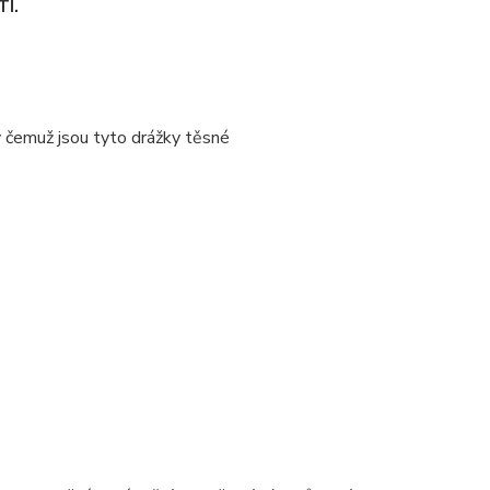
Í.
y čemuž jsou tyto drážky těsné