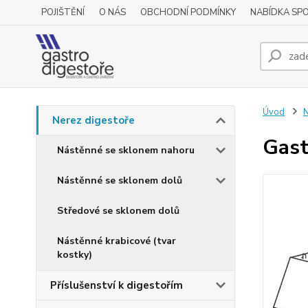
POJIŠTĚNÍ
O NÁS
OBCHODNÍ PODMÍNKY
NABÍDKA SP
Úvod
N
Nerez digestoře
Gast
Nástěnné se sklonem nahoru
Nástěnné se sklonem dolů
Středové se sklonem dolů
Nástěnné krabicové (tvar
kostky)
Příslušenství k digestořím