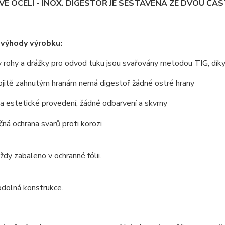
É OCELI - INOX. DIGESTOŘ JE SESTAVENÁ ZE DVOU ČÁST
 výhody výrobku:
 rohy a drážky pro odvod tuku jsou svařovány metodou TIG, dík
ojitě zahnutým hranám nemá digestoř žádné ostré hrany
 a estetické provedení, žádné odbarvení a skvrny
ná ochrana svarů proti korozi
vždy zabaleno v ochranné fólii.
odolná konstrukce.