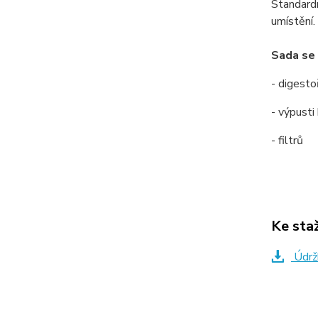
Standardn
umístění.
Sada se 
- digesto
- výpusti
- filtrů
Ke sta
Údrž