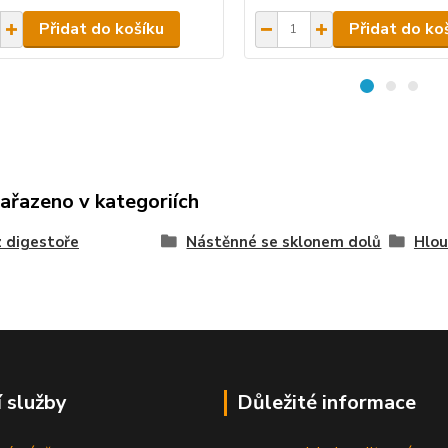
Přidat do košíku
Přidat do ko
zařazeno v kategoriích
 digestoře
Nástěnné se sklonem dolů
Hlou
í služby
Důležité informace