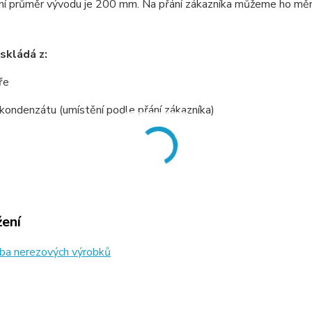
í průměr vývodu je 200 mm. Na přání zákazníka můžeme ho měnit
skládá z:
ře
 kondenzátu (umístění podle přání zákazníka)
žení
ba nerezových výrobků