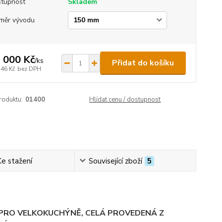
tupnost
Skladem
měr vývodu
 000 Kč
/
ks
Přidat do košíku
446 Kč
bez DPH
roduktu:
01400
Hlídat cenu / dostupnost
Ke stažení
Související zboží
5
PRO VELKOKUCHÝNĚ, CELÁ PROVEDENÁ Z