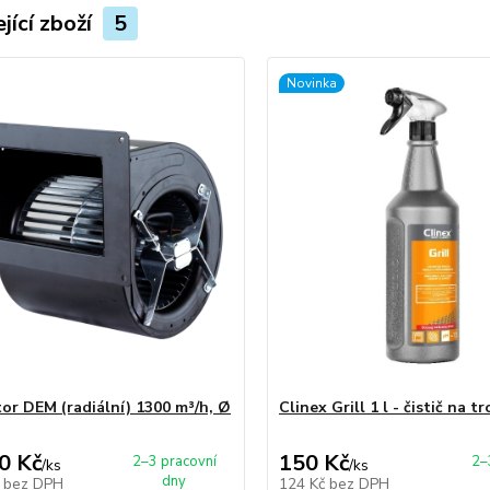
jící zboží
5
Novinka
tor DEM (radiální) 1300 m³/h, Ø
Clinex Grill 1 l - čistič na t
0 Kč
150 Kč
2–3 pracovní
2–
/
ks
/
ks
dny
č
bez DPH
124 Kč
bez DPH