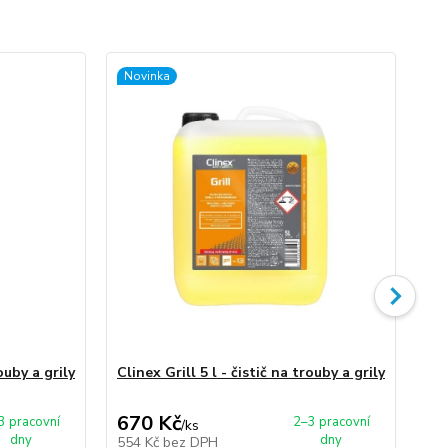
Novinka
No
rouby a grily
Clinex Grill 5 l - čistič na trouby a grily
Cli
pov
670 Kč
1
3 pracovní
2–3 pracovní
/
ks
dny
dny
554 Kč
bez DPH
10