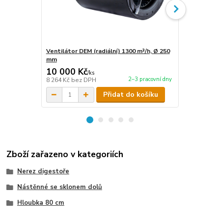
Ventilátor DEM (radiální) 1300 m³/h, Ø 250
Clinex Gastr
mm
zařízení z n
10 000 Kč
130 Kč
/
ks
/
ks
2–3 pracovní dny
8 264 Kč
bez DPH
107 Kč
bez 
Přidat do košíku
Zboží zařazeno v kategoriích
Nerez digestoře
Nástěnné se sklonem dolů
Hloubka 80 cm