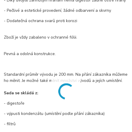
- Díky dvojitě zahnutým hranám nemá digestoř žádné ostré hrany
- Pečlivé a estetické provedení, žádné odbarvení a skvrny
- Dodatečná ochrana svarů proti korozi
Zboží je vždy zabaleno v ochranné fólii.
Pevná a odolná konstrukce.
Standardní průměr vývodu je 200 mm. Na přání zákazníka můžeme
ho měnit. Je možné také měnít množství vývodů a jejích umístění.
Sada se skládá z:
- digestoře
- výpusti kondenzátu (umístění podle přání zákazníka)
- filtrů