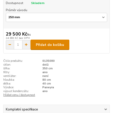
Dostupnost
Skladem
Průměr vývodu
29 500 Kč
/
ks
24 380 Kč
bez DPH
Přidat do košíku
Číslo produktu:
0135080
sklon:
dolů
šířka:
350 cm
filtry:
ano
ventilátor:
není
hloubka:
80 cm
délka:
40 cm
Výrobce:
Paneyra
výpusť kondenzátu:
ano
Hlídat cenu / dostupnost
Kompletní specifikace