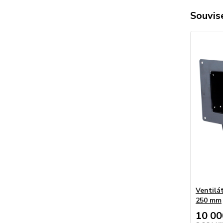
Souvise
Ventilá
250 mm
10 00