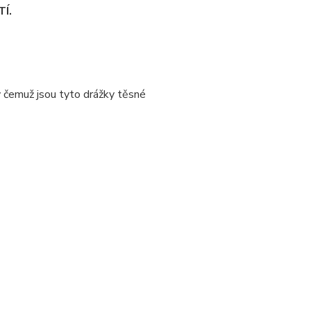
Í.
y čemuž jsou tyto drážky těsné