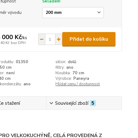
tupnost
Skladem
měr vývodu
 000 Kč
/
ks
Přidat do košíku
140 Kč
bez DPH
roduktu:
01350
sklon:
dolů
50 cm
filtry:
ano
or:
není
hloubka:
70 cm
40 cm
Výrobce:
Paneyra
 kondenzátu:
ano
Hlídat cenu / dostupnost
Ke stažení
Související zboží
5
PRO VELKOKUCHÝNĚ, CELÁ PROVEDENÁ Z