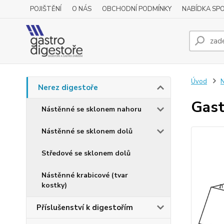
POJIŠTĚNÍ
O NÁS
OBCHODNÍ PODMÍNKY
NABÍDKA SP
Úvod
N
Nerez digestoře
Gast
Nástěnné se sklonem nahoru
Nástěnné se sklonem dolů
Středové se sklonem dolů
Nástěnné krabicové (tvar
kostky)
Příslušenství k digestořím