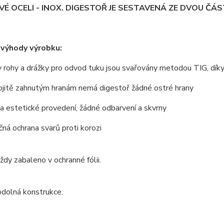
É OCELI - INOX. DIGESTOŘ JE SESTAVENÁ ZE DVOU ČÁST
 výhody výrobku:
 rohy a drážky pro odvod tuku jsou svařovány metodou TIG, dík
ojitě zahnutým hranám nemá digestoř žádné ostré hrany
 a estetické provedení, žádné odbarvení a skvrny
ná ochrana svarů proti korozi
vždy zabaleno v ochranné fólii.
odolná konstrukce.