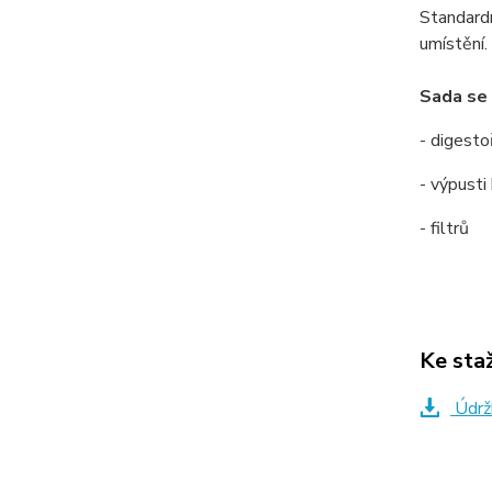
Standardn
umístění.
Sada se 
- digesto
- výpusti
- filtrů
Ke sta
Údrž