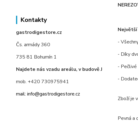
NEREZOV
Kontakty
Největší
gastrodigestore.cz
- Všechny
Čs. armády 360
- Díky dv
735 81 Bohumín 1
- Pečlivé
Najdete nás vzadu areálu, v budově J
- Dodateč
mob. +420 730975941
mail: info@gastrodigestore.cz
Zboží je 
Pevná a 