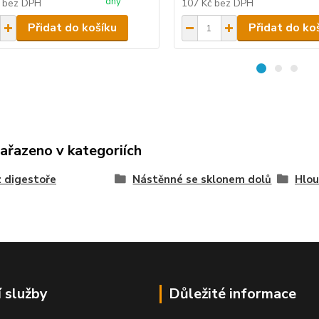
dny
č
bez DPH
107 Kč
bez DPH
Přidat do košíku
Přidat do ko
zařazeno v kategoriích
 digestoře
Nástěnné se sklonem dolů
Hlou
í služby
Důležité informace