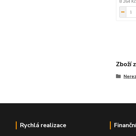
8 264 K
Zboží 
Nerez
Rychlá realizace
Finančn