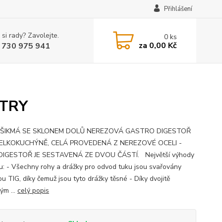
Přihlášení
 si rady? Zavolejte.
0
ks
za
0,00 Kč
 730 975 941
LTRY
ŠIKMÁ SE SKLONEM DOLŮ NEREZOVÁ GASTRO DIGESTOŘ
ELKOKUCHÝNĚ, CELÁ PROVEDENÁ Z NEREZOVÉ OCELI -
 DIGESTOŘ JE SESTAVENÁ ZE DVOU ČÁSTÍ. Největší výhody
u: - Všechny rohy a drážky pro odvod tuku jsou svařovány
u TIG, díky čemuž jsou tyto drážky těsné - Díky dvojitě
ým ...
celý popis