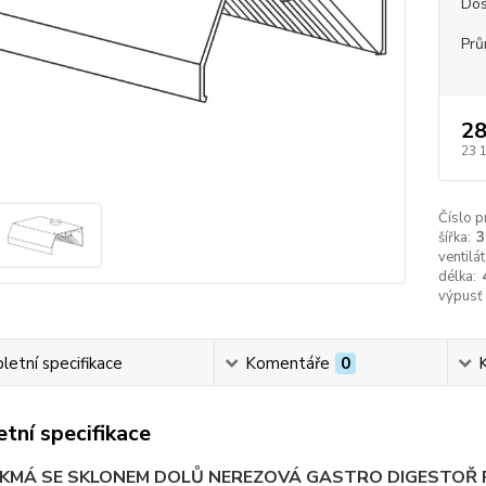
Dos
Prů
28
23 
Číslo p
šířka:
3
ventilát
délka:
výpusť
etní specifikace
Komentáře
0
tní specifikace
IKMÁ SE SKLONEM DOLŮ NEREZOVÁ GASTRO DIGESTOŘ 