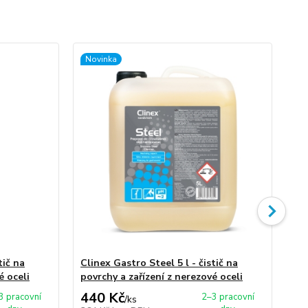
Novinka
No
tič na
Clinex Gastro Steel 5 l - čistič na
Cli
é oceli
povrchy a zařízení z nerezové oceli
440 Kč
1
3 pracovní
2–3 pracovní
/
ks