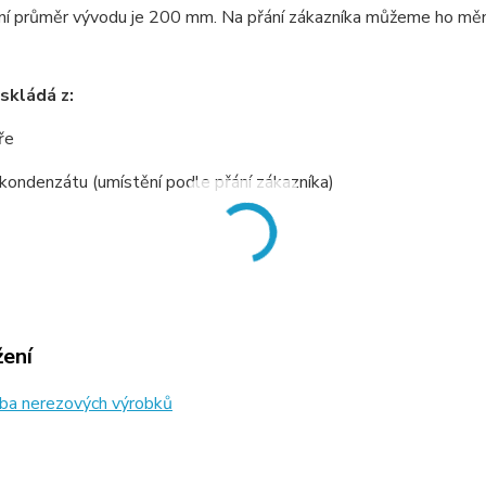
í průměr vývodu je 200 mm. Na přání zákazníka můžeme ho měnit
skládá z:
ře
 kondenzátu (umístění podle přání zákazníka)
žení
ba nerezových výrobků