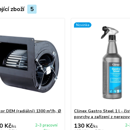
jící zboží
5
Novinka
tor DEM (radiální) 1300 m³/h, Ø
Clinex Gastro Steel 1 l - čis
povrchy a zařízení z nerezov
0 Kč
130 Kč
2–3 pracovní
2–
/
ks
/
ks