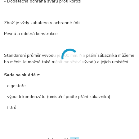
- Dodatečná ochrana svarů proti korozi
Zboží je vždy zabaleno v ochranné fólii.
Pevná a odolná konstrukce.
Standardní průměr vývodu je 200 mm. Na přání zákazníka můžeme
ho měnit. Je možné také měnít množství vývodů a jejích umístění.
Sada se skládá z:
- digestoře
- výpusti kondenzátu (umístění podle přání zákazníka)
- filtrů