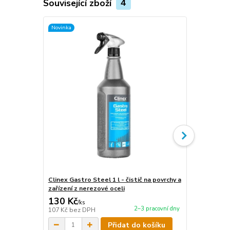
Související zboží
4
Novinka
Novinka
Clinex Gastro Steel 1 l - čistič na povrchy a
Clinex Gastr
zařízení z nerezové oceli
zařízení z n
130 Kč
440 Kč
/
ks
/
ks
2–3 pracovní dny
107 Kč
bez DPH
364 Kč
bez 
Přidat do košíku