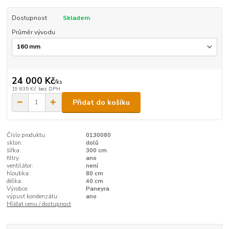
Dostupnost
Skladem
Průměr vývodu
24 000 Kč
/
ks
19 835 Kč
bez DPH
Přidat do košíku
Číslo produktu:
0130080
sklon:
dolů
šířka:
300 cm
filtry:
ano
ventilátor:
není
hloubka:
80 cm
délka:
40 cm
Výrobce:
Paneyra
výpusť kondenzátu:
ano
Hlídat cenu / dostupnost