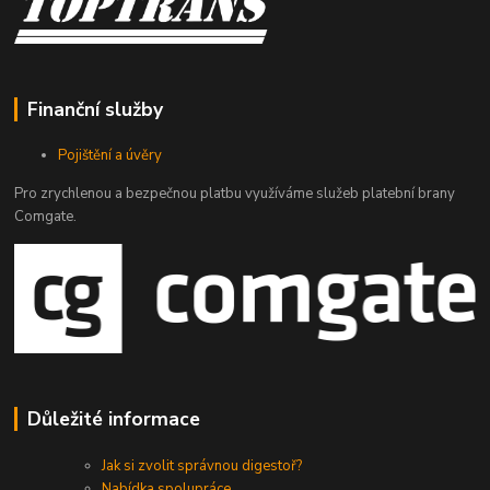
Finanční služby
Pojištění a úvěry
Pro zrychlenou a bezpečnou platbu využíváme služeb platební brany
Comgate.
Důležité informace
Jak si zvolit správnou digestoř?
Nabídka spolupráce