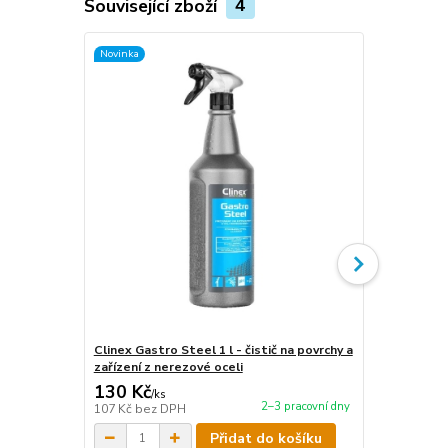
Související zboží
4
Novinka
Novinka
Clinex Gastro Steel 1 l - čistič na povrchy a
Clinex Gastr
zařízení z nerezové oceli
zařízení z n
130 Kč
440 Kč
/
ks
/
ks
2–3 pracovní dny
107 Kč
bez DPH
364 Kč
bez 
Přidat do košíku