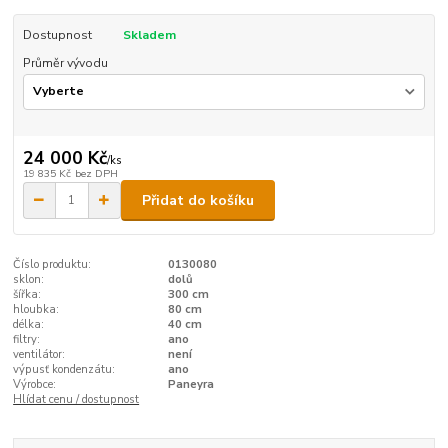
Dostupnost
Skladem
Průměr vývodu
24 000 Kč
/
ks
19 835 Kč
bez DPH
Přidat do košíku
Číslo produktu:
0130080
sklon:
dolů
šířka:
300 cm
hloubka:
80 cm
délka:
40 cm
filtry:
ano
ventilátor:
není
výpusť kondenzátu:
ano
Výrobce:
Paneyra
Hlídat cenu / dostupnost