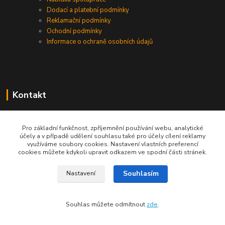
Dodací a platební podmínky
Reklamační podmínky
Ochodní podmínky
Informace o ochraně osobních údajů
Kontakt
+420 730 975 941
Pro základní funkčnost, zpříjemnění používání webu, analytické
účely a v případě udělení souhlasu také pro účely cílení reklamy
info@gastrodigestore.cz
využíváme soubory cookies. Nastavení vlastních preferencí
cookies můžete kdykoli upravit odkazem ve spodní části stránek.
Souhlasím
Nastavení
Souhlas můžete odmítnout
zde
.
Vytvořeno na
Eshop-rychle.cz