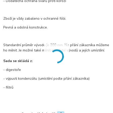
- Dodatečná ochrana svarů proti korozi
Zboží je vždy zabaleno v ochranné fólii.
Pevná a odolná konstrukce.
Standardní průměr vývodu je 200 mm. Na přání zákazníka můžeme
ho měnit. Je možné také měnít množství vývodů a jejích umístění.
Sada se skládá z:
- digestoře
- výpusti kondenzátu (umístění podle přání zákazníka)
- filtrů