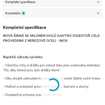
Kompletní specifikace
Komentáře
0
Kompletní specifikace
NOVÁ ŠIKMÁ SE SKLONEM DOLŮ GASTRO DIGESTOŘ CELÁ
PROVEDENÁ Z NEREZOVÉ OCELI - INOX
Největší výhody výrobku:
- Všechny rohy a drážky pro odvod tuku jsou svařovány metodou
TIG, díky čemuž jsou tyto drážky těsné
- Díky dvojitě zahnutým hranám nemá digestoř žádné ostré hrany
- Pečlivé a estetické provedení, žádné odbarvení a skvrny
- Dodatečná ochrana svarů proti korozi