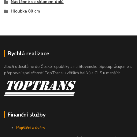
Nástěnné se sklonem dolů
Hloubka 80 cm
Rychlá realizace
Zboží odesíláme do České republiky a na Slovensko. Spoluprácujeme s
přepravní společností TopTrans u větších balíků a GLS u menších.
Finanční služby
Pojištění a úvěry