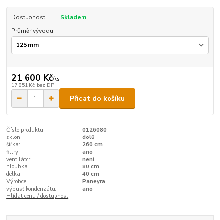
Dostupnost
Skladem
Průměr vývodu
21 600 Kč
/
ks
17 851 Kč
bez DPH
Přidat do košíku
Číslo produktu:
0126080
sklon:
dolů
šířka:
260 cm
filtry:
ano
ventilátor:
není
hloubka:
80 cm
délka:
40 cm
Výrobce:
Paneyra
výpusť kondenzátu:
ano
Hlídat cenu / dostupnost