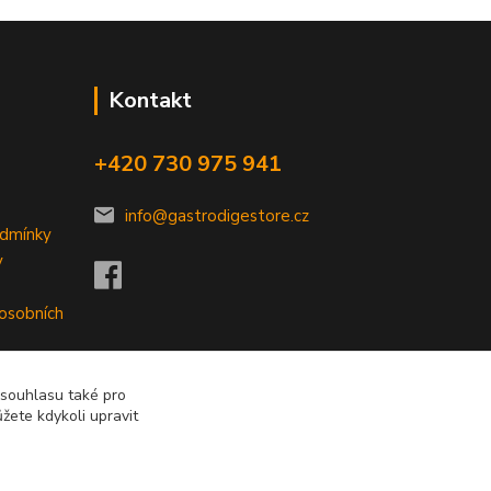
Kontakt
+420 730 975 941
info@gastrodigestore.cz
odmínky
y
 osobních
 souhlasu také pro
žete kdykoli upravit