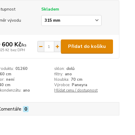
tupnost
Skladem
měr vývodu
 600 Kč
/
ks
Přidat do košíku
025 Kč
bez DPH
roduktu:
01260
sklon:
dolů
60 cm
filtry:
ano
or:
není
hloubka:
70 cm
40 cm
Výrobce:
Paneyra
 kondenzátu:
ano
Hlídat cenu / dostupnost
Komentáře
0