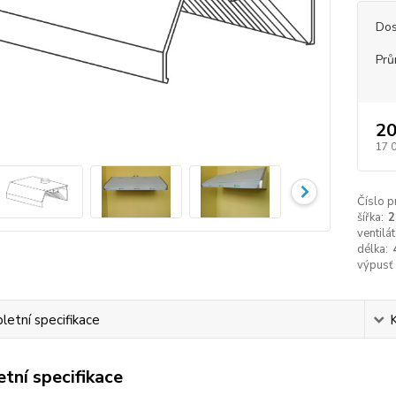
Dos
Prů
20
17 
Číslo p
šířka:
2
ventilát
délka:
výpusť
etní specifikace
tní specifikace