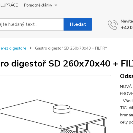
OLUPRÁCE
Pomocné články
Nevíte
Hledat
+420
erez digestoře
Gastro digestoř SD 260x70x40 + FILTRY
ro digestoř SD 260x70x40 + FI
Odsa
NOVÁ 
PROVE
- Všec
TIG, d
hranám
celý p