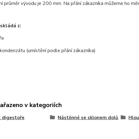
í průměr vývodu je 200 mm. Na přání zákazníka můžeme ho měnit
skládá z:
ře
 kondenzátu (umístění podle přání zákazníka)
zařazeno v kategoriích
 digestoře
Nástěnné se sklonem dolů
Hlou