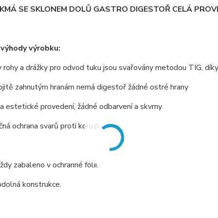
IKMÁ SE SKLONEM DOLŮ GASTRO DIGESTOŘ CELÁ PROVE
 výhody výrobku:
 rohy a drážky pro odvod tuku jsou svařovány metodou TIG, dík
ojitě zahnutým hranám nemá digestoř žádné ostré hrany
 a estetické provedení, žádné odbarvení a skvrny
ná ochrana svarů proti korozi
vždy zabaleno v ochranné fólii.
odolná konstrukce.