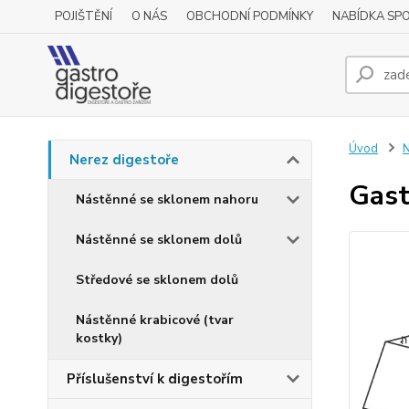
POJIŠTĚNÍ
O NÁS
OBCHODNÍ PODMÍNKY
NABÍDKA SP
Úvod
N
Nerez digestoře
Gast
Nástěnné se sklonem nahoru
Nástěnné se sklonem dolů
Středové se sklonem dolů
Nástěnné krabicové (tvar
kostky)
Příslušenství k digestořím