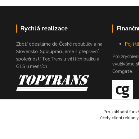
Rychlá realizace
Finančn
Zboží odesíláme do České republiky a na
Pojiště
Slovensko. Spoluprácujeme s přepravní
Pro zrychle
společností TopTrans u větších balíků a
využíváme s
GLS u menších.
Comgate.
Pro základní funk
účely cílení reklam