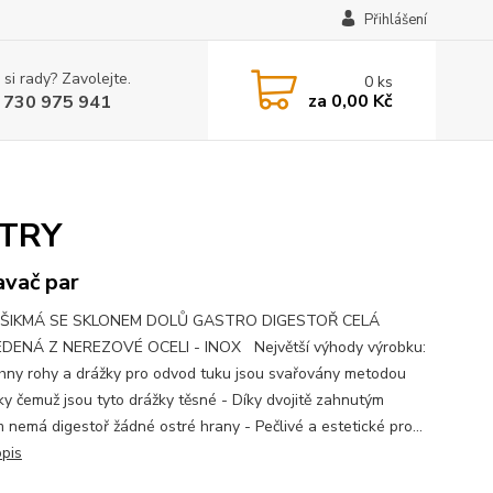
Přihlášení
 si rady? Zavolejte.
0
ks
za
0,00 Kč
 730 975 941
LTRY
vač par
ŠIKMÁ SE SKLONEM DOLŮ GASTRO DIGESTOŘ CELÁ
DENÁ Z NEREZOVÉ OCELI - INOX Největší výhody výrobku:
hny rohy a drážky pro odvod tuku jsou svařovány metodou
íky čemuž jsou tyto drážky těsné - Díky dvojitě zahnutým
 nemá digestoř žádné ostré hrany - Pečlivé a estetické pro...
opis