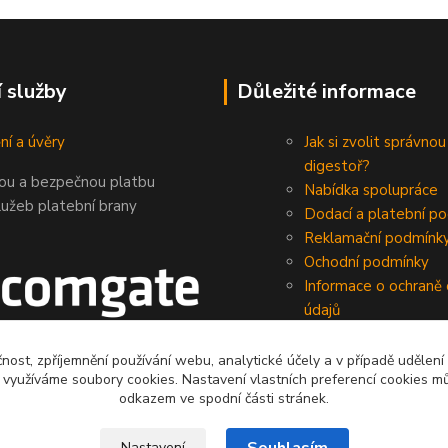
í služby
Důležité informace
ní a úvěry
Jak si zvolit správnou
digestoř?
nou a bezpečnou platbu
Nabídka spolupráce
lužeb platební brany
Dodací a platební p
Reklamační podmínk
Ochodní podmínky
Informace o ochraně
údajů
čnost, zpříjemnění používání webu, analytické účely a v případě udělení
y využíváme soubory cookies. Nastavení vlastních preferencí cookies mů
odkazem ve spodní části stránek.
Nastavení