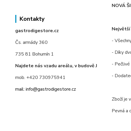
NOVÁ Š
Kontakty
Největší
gastrodigestore.cz
- Všechny
Čs. armády 360
- Díky dv
735 81 Bohumín 1
- Pečlivé
Najdete nás vzadu areálu, v budově J
- Dodateč
mob. +420 730975941
mail: info@gastrodigestore.cz
Zboží je 
Pevná a 