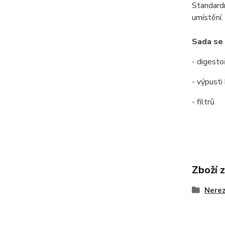
Standardn
umístění.
Sada se 
- digesto
- výpusti
- filtrů
Zboží 
Nerez