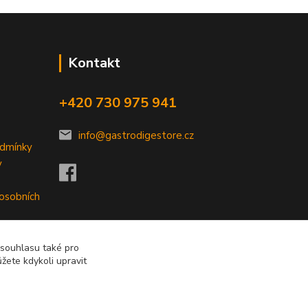
Kontakt
+420 730 975 941
info@gastrodigestore.cz
odmínky
y
 osobních
 souhlasu také pro
žete kdykoli upravit