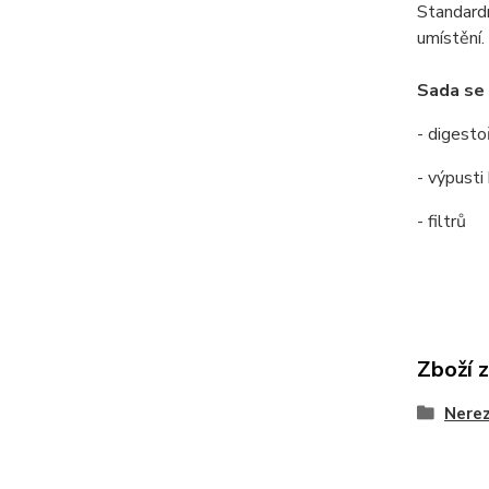
Standardn
umístění.
Sada se 
- digesto
- výpusti
- filtrů
Zboží 
Nerez