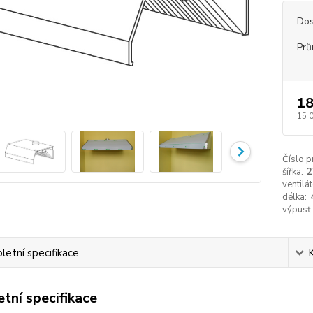
Dos
Prů
18
15 
Číslo p
šířka:
2
ventilát
délka:
výpusť
etní specifikace
tní specifikace