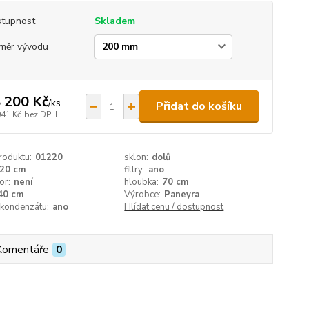
tupnost
Skladem
měr vývodu
 200 Kč
/
ks
Přidat do košíku
041 Kč
bez DPH
roduktu:
01220
sklon:
dolů
20 cm
filtry:
ano
or:
není
hloubka:
70 cm
40 cm
Výrobce:
Paneyra
 kondenzátu:
ano
Hlídat cenu / dostupnost
Komentáře
0