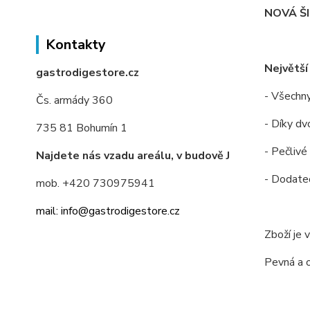
NOVÁ Š
Kontakty
Největší
gastrodigestore.cz
- Všechny
Čs. armády 360
- Díky dv
735 81 Bohumín 1
- Pečlivé
Najdete nás vzadu areálu, v budově J
- Dodateč
mob. +420 730975941
mail: info@gastrodigestore.cz
Zboží je 
Pevná a 