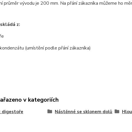
í průměr vývodu je 200 mm. Na přání zákazníka můžeme ho měnit
skládá z:
ře
 kondenzátu (umístění podle přání zákazníka)
zařazeno v kategoriích
 digestoře
Nástěnné se sklonem dolů
Hlou