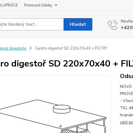
OLUPRÁCE
Pomocné články
Nevíte
Hledat
+420
erez digestoře
Gastro digestoř SD 220x70x40 + FILTRY
ro digestoř SD 220x70x40 + FI
Odsa
NOVÁ 
PROVE
- Všec
TIG, d
hranám
celý p