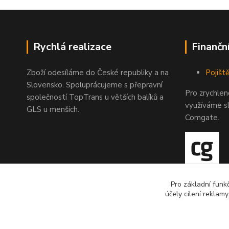
Rychlá realizace
Finančn
Zboží odesíláme do České republiky a na
Pojiště
Slovensko. Spoluprácujeme s přepravní
Pro zrychle
společností TopTrans u větších balíků a
využíváme s
GLS u menších.
Comgate.
Pro základní funk
účely cílení reklam