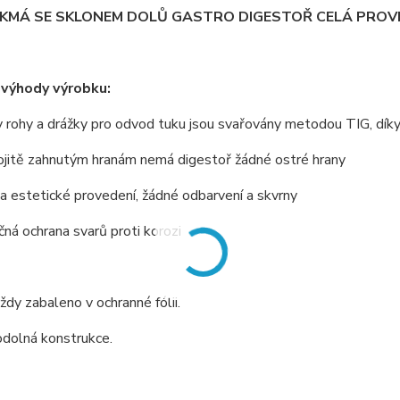
IKMÁ SE SKLONEM DOLŮ GASTRO DIGESTOŘ CELÁ PROVE
 výhody výrobku:
 rohy a drážky pro odvod tuku jsou svařovány metodou TIG, dík
ojitě zahnutým hranám nemá digestoř žádné ostré hrany
 a estetické provedení, žádné odbarvení a skvrny
ná ochrana svarů proti korozi
vždy zabaleno v ochranné fólii.
odolná konstrukce.