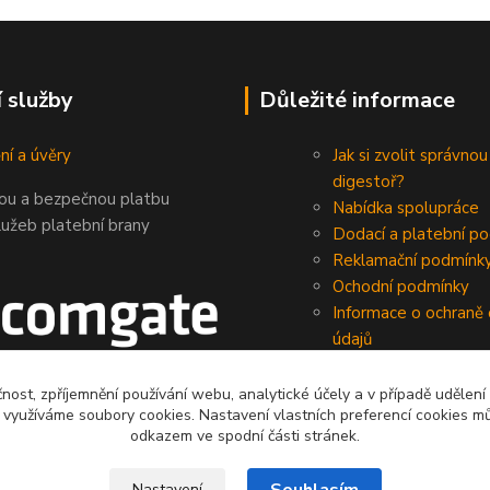
í služby
Důležité informace
ní a úvěry
Jak si zvolit správnou
digestoř?
nou a bezpečnou platbu
Nabídka spolupráce
lužeb platební brany
Dodací a platební p
Reklamační podmínk
Ochodní podmínky
Informace o ochraně
údajů
čnost, zpříjemnění používání webu, analytické účely a v případě udělení
y využíváme soubory cookies. Nastavení vlastních preferencí cookies mů
odkazem ve spodní části stránek.
Nastavení