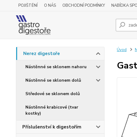
POJIŠTĚNÍ
O NÁS
OBCHODNÍ PODMÍNKY
NABÍDKA SP
Úvod
N
Nerez digestoře
Gast
Nástěnné se sklonem nahoru
Nástěnné se sklonem dolů
Středové se sklonem dolů
Nástěnné krabicové (tvar
kostky)
Příslušenství k digestořím