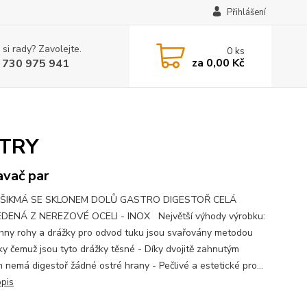
Přihlášení
 si rady? Zavolejte.
0
ks
za
0,00 Kč
 730 975 941
LTRY
vač par
ŠIKMÁ SE SKLONEM DOLŮ GASTRO DIGESTOŘ CELÁ
DENÁ Z NEREZOVÉ OCELI - INOX Největší výhody výrobku:
hny rohy a drážky pro odvod tuku jsou svařovány metodou
íky čemuž jsou tyto drážky těsné - Díky dvojitě zahnutým
 nemá digestoř žádné ostré hrany - Pečlivé a estetické pro...
opis