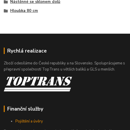
Nástěnné se sklonem dolů
Hloubka 80 cm
Rychlá realizace
Zboží odesíláme do České republiky a na Slovensko. Spoluprácujeme s
přepravní společností TopTrans u větších balíků a GLS u menších.
Finanční služby
Pojištění a úvěry