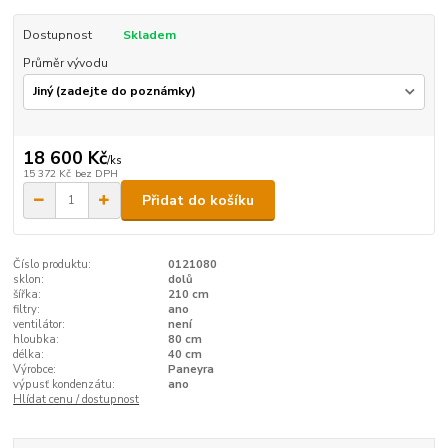
Dostupnost
Skladem
Průměr vývodu
18 600 Kč
/
ks
15 372 Kč
bez DPH
Přidat do košíku
Číslo produktu:
0121080
sklon:
dolů
šířka:
210 cm
filtry:
ano
ventilátor:
není
hloubka:
80 cm
délka:
40 cm
Výrobce:
Paneyra
výpusť kondenzátu:
ano
Hlídat cenu / dostupnost