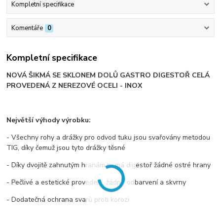
Kompletní specifikace
Komentáře
0
Kompletní specifikace
NOVÁ ŠIKMÁ SE SKLONEM DOLŮ GASTRO DIGESTOŘ CELÁ
PROVEDENÁ Z NEREZOVÉ OCELI - INOX
Největší výhody výrobku:
- Všechny rohy a drážky pro odvod tuku jsou svařovány metodou
TIG, díky čemuž jsou tyto drážky těsné
- Díky dvojitě zahnutým hranám nemá digestoř žádné ostré hrany
- Pečlivé a estetické provedení, žádné odbarvení a skvrny
- Dodatečná ochrana svarů proti korozi