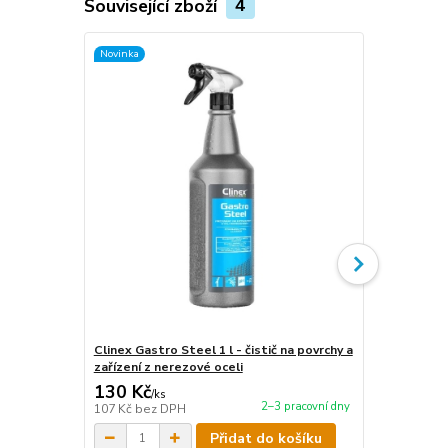
Související zboží
4
Novinka
Novinka
Clinex Gastro Steel 1 l - čistič na povrchy a
Clinex Gastr
zařízení z nerezové oceli
zařízení z n
130 Kč
440 Kč
/
ks
/
ks
2–3 pracovní dny
107 Kč
bez DPH
364 Kč
bez 
Přidat do košíku