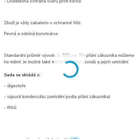
- Dodatečná ochrana svarů proti korozi
Zboží je vždy zabaleno v ochranné fólii.
Pevná a odolná konstrukce.
Standardní průměr vývodu je 200 mm. Na přání zákazníka můžeme
ho měnit. Je možné také měnít množství vývodů a jejích umístění.
Sada se skládá z:
- digestoře
- výpusti kondenzátu (umístění podle přání zákazníka)
- filtrů