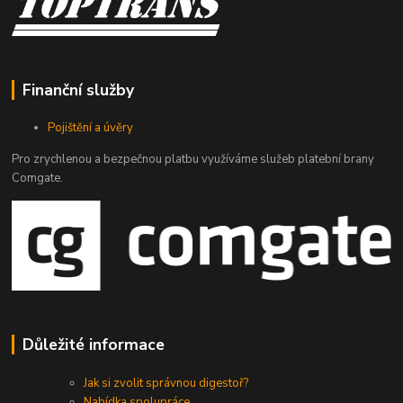
Finanční služby
Pojištění a úvěry
Pro zrychlenou a bezpečnou platbu využíváme služeb platební brany
Comgate.
Důležité informace
Jak si zvolit správnou digestoř?
Nabídka spolupráce