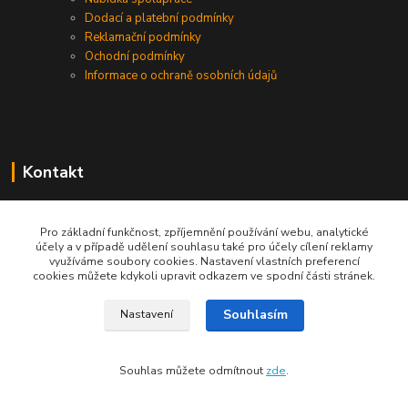
Dodací a platební podmínky
Reklamační podmínky
Ochodní podmínky
Informace o ochraně osobních údajů
Kontakt
+420 730 975 941
Pro základní funkčnost, zpříjemnění používání webu, analytické
účely a v případě udělení souhlasu také pro účely cílení reklamy
info@gastrodigestore.cz
využíváme soubory cookies. Nastavení vlastních preferencí
cookies můžete kdykoli upravit odkazem ve spodní části stránek.
Souhlasím
Nastavení
Souhlas můžete odmítnout
zde
.
Vytvořeno na
Eshop-rychle.cz