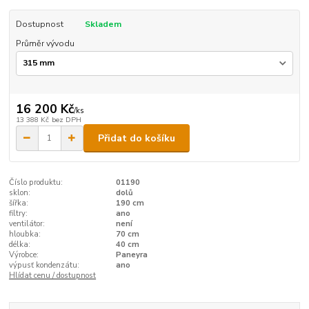
Dostupnost
Skladem
Průměr vývodu
16 200 Kč
/
ks
13 388 Kč
bez DPH
Přidat do košíku
Číslo produktu:
01190
sklon:
dolů
šířka:
190 cm
filtry:
ano
ventilátor:
není
hloubka:
70 cm
délka:
40 cm
Výrobce:
Paneyra
výpusť kondenzátu:
ano
Hlídat cenu / dostupnost