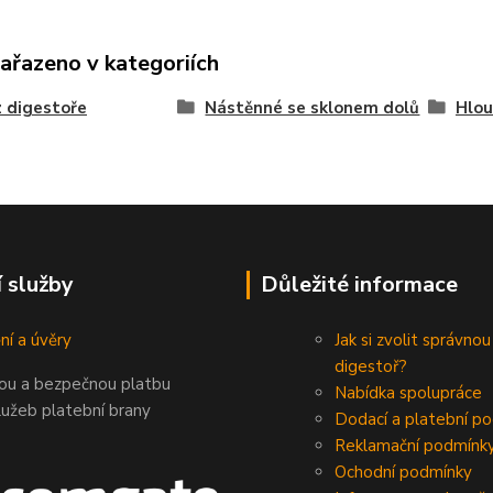
zařazeno v kategoriích
 digestoře
Nástěnné se sklonem dolů
Hlou
í služby
Důležité informace
ní a úvěry
Jak si zvolit správnou
digestoř?
nou a bezpečnou platbu
Nabídka spolupráce
lužeb platební brany
Dodací a platební p
Reklamační podmínk
Ochodní podmínky