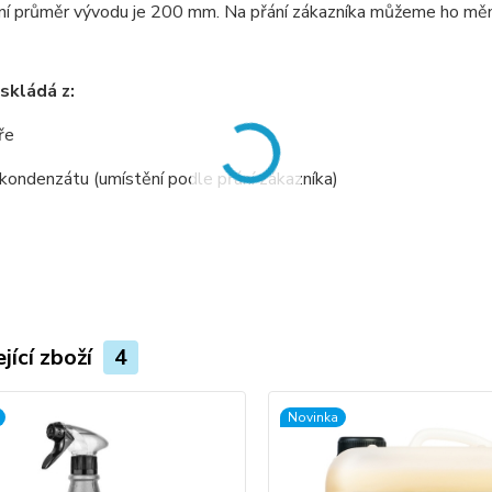
í průměr vývodu je 200 mm. Na přání zákazníka můžeme ho měnit
skládá z:
ře
 kondenzátu (umístění podle přání zákazníka)
jící zboží
4
Novinka