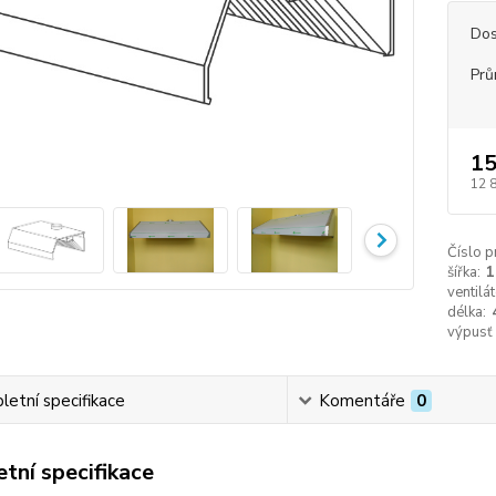
Dos
Prů
15
12 
Číslo p
šířka:
1
ventilát
délka:
výpusť
etní specifikace
Komentáře
0
tní specifikace