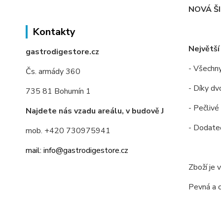
NOVÁ Š
Kontakty
Největší
gastrodigestore.cz
- Všechny
Čs. armády 360
- Díky dv
735 81 Bohumín 1
- Pečlivé
Najdete nás vzadu areálu, v budově J
- Dodateč
mob. +420 730975941
mail: info@gastrodigestore.cz
Zboží je 
Pevná a 