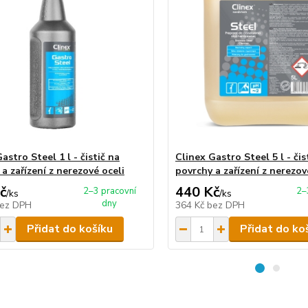
astro Steel 1 l - čistič na
Clinex Gastro Steel 5 l - čis
a zařízení z nerezové oceli
povrchy a zařízení z nerezov
č
440 Kč
2–3 pracovní
2–
/
ks
/
ks
dny
ez DPH
364 Kč
bez DPH
Přidat do košíku
Přidat do ko