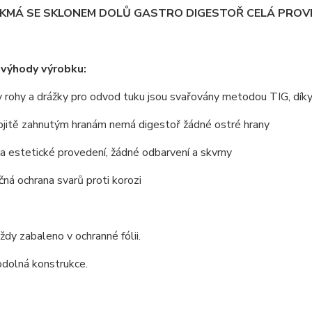
IKMÁ SE SKLONEM DOLŮ GASTRO DIGESTOŘ CELÁ PROVE
 výhody výrobku:
 rohy a drážky pro odvod tuku jsou svařovány metodou TIG, dík
ojitě zahnutým hranám nemá digestoř žádné ostré hrany
 a estetické provedení, žádné odbarvení a skvrny
ná ochrana svarů proti korozi
vždy zabaleno v ochranné fólii.
odolná konstrukce.