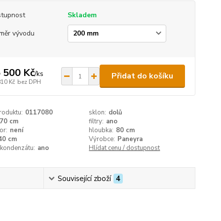
tupnost
Skladem
měr vývodu
 500 Kč
/
ks
Přidat do košíku
810 Kč
bez DPH
roduktu:
0117080
sklon:
dolů
70 cm
filtry:
ano
or:
není
hloubka:
80 cm
40 cm
Výrobce:
Paneyra
 kondenzátu:
ano
Hlídat cenu / dostupnost
Související zboží
4