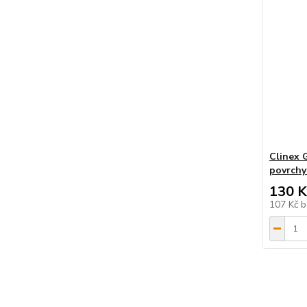
Clinex G
povrchy 
130 K
107 Kč
b