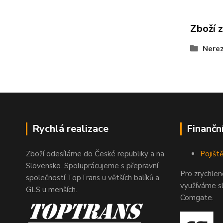
Zboží 
Nerez
Rychlá realizace
Finančn
Zboží odesíláme do České republiky a na
Pojiště
Slovensko. Spoluprácujeme s přepravní
Pro zrychle
společností TopTrans u větších balíků a
využíváme s
GLS u menších.
Comgate.