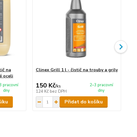
tič na
Clinex Grill 1 l - čistič na trouby a grily
Cli
é oceli
150 Kč
6
3 pracovní
2–3 pracovní
/
ks
dny
dny
124 Kč
bez DPH
55
šíku
Přidat do košíku