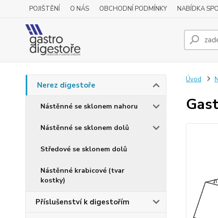
POJIŠTĚNÍ
O NÁS
OBCHODNÍ PODMÍNKY
NABÍDKA SP
Úvod
N
Nerez digestoře
Gast
Nástěnné se sklonem nahoru
Nástěnné se sklonem dolů
Středové se sklonem dolů
Nástěnné krabicové (tvar
kostky)
Příslušenství k digestořím