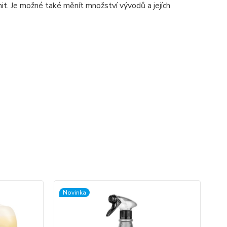
. Je možné také měnít množství vývodů a jejích
Novinka
No