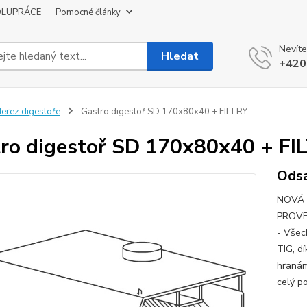
OLUPRÁCE
Pomocné články
Nevíte
Hledat
+420
erez digestoře
Gastro digestoř SD 170x80x40 + FILTRY
ro digestoř SD 170x80x40 + FI
Odsa
NOVÁ 
PROVE
- Všec
TIG, d
hranám
celý p