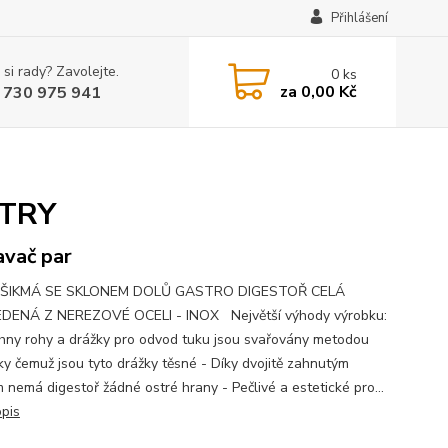
Přihlášení
 si rady? Zavolejte.
0
ks
za
0,00 Kč
 730 975 941
LTRY
vač par
ŠIKMÁ SE SKLONEM DOLŮ GASTRO DIGESTOŘ CELÁ
DENÁ Z NEREZOVÉ OCELI - INOX Největší výhody výrobku:
hny rohy a drážky pro odvod tuku jsou svařovány metodou
íky čemuž jsou tyto drážky těsné - Díky dvojitě zahnutým
 nemá digestoř žádné ostré hrany - Pečlivé a estetické pro...
opis