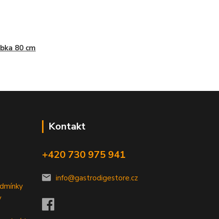
bka 80 cm
Kontakt
+420 730 975 941
info@gastrodigestore.cz
odmínky
y