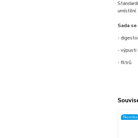
Standardn
umístění.
Sada se 
- digesto
- výpusti
- filtrů
Souvise
Novinka